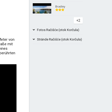
Bradley
+2
Fotos Račišće (otok Korčula)
Meter von
Strände Račišće (otok Korčula)
raße mit
eines
nberührten
Samograd Strandbucht Korčula Bilder
Kroati
Strand Vaja Korčula, Račišće
+2
+4