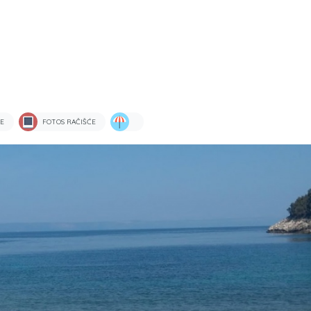
E
FOTOS RAČIŠĆE