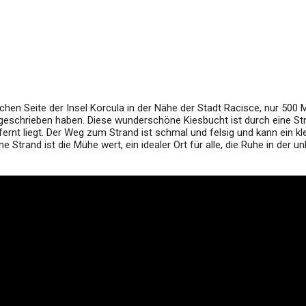
chen Seite der Insel Korcula in der Nähe der Stadt Racisce, nur 500 
ts geschrieben haben. Diese wunderschöne Kiesbucht ist durch eine St
ernt liegt. Der Weg zum Strand ist schmal und felsig und kann ein kl
Strand ist die Mühe wert, ein idealer Ort für alle, die Ruhe in der u