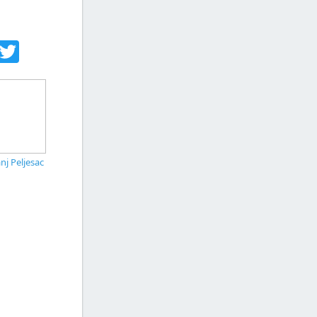
acebook
Twitter
nj Peljesac