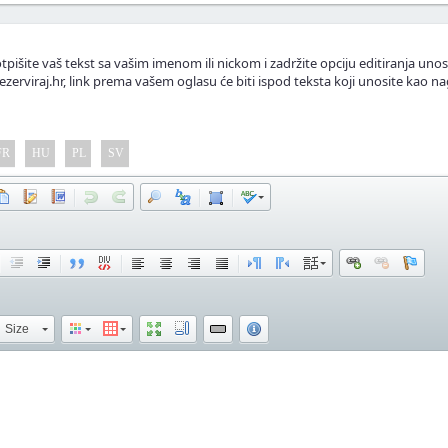
tpišite vaš tekst sa vašim imenom ili nickom i zadržite opciju editiranja unos
ezerviraj.hr, link prema vašem oglasu će biti ispod teksta koji unosite kao na
FR
HU
PL
SV
Size