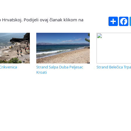
Share
F
 Hrvatskoj. Podijeli ovaj članak klikom na
Crikvenica
Strand Salpa Duba Peljesac
Strand Belečica Trpa
Kroati