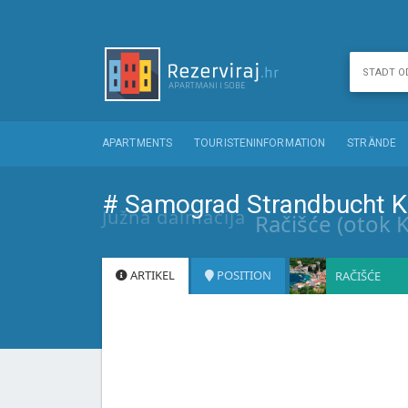
APARTMENTS
TOURISTENINFORMATION
STRÄNDE
# Samograd Strandbucht Ko
Južna dalmacija
Račišće (otok 
ARTIKEL
POSITION
RAČIŠĆE