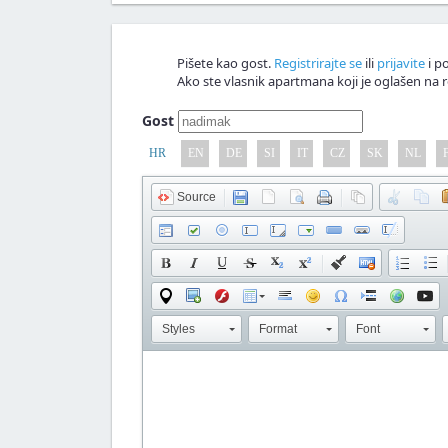
Pišete kao gost.
Registrirajte se
ili
prijavite
i po
Ako ste vlasnik apartmana koji je oglašen na r
Gost
HR
EN
DE
SI
IT
CZ
SK
NL
Source
Styles
Format
Font