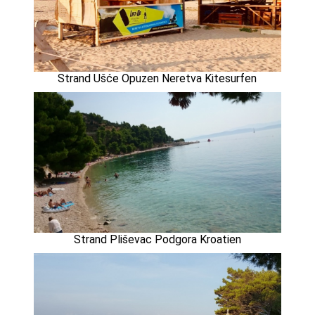
Strand Ušće Opuzen Neretva Kitesurfen
Strand Pliševac Podgora Kroatien