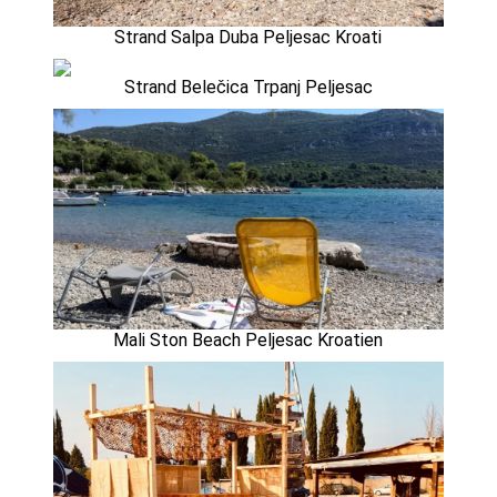
Strand Salpa Duba Peljesac Kroati
Strand Belečica Trpanj Peljesac
Mali Ston Beach Peljesac Kroatien