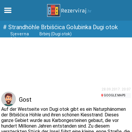
Zuhause
# Strandhöhle Brbišćica Golubinka Dugi otok
Sjeverna
Brbinj (Dugi otok)
dalmacija
Apartments
Touristeninformation
Strände
webcams
28.09.2017. 20:07
GOOGLE MAPS
Gost
Treffen Sie Kroatien
Auf der Westseite von Dugi otok gibt es ein Naturphänomen
der Brbišćica Höhle und ihren schönen Kiesstrand. Dieses
ganze Gebiet wurde aus Karbongesteinen gebaut, die vor
museen
hundert Millionen Jahren entstanden sind. Zu diesem
versteckten Stück der Insel führt eine kleine, enge Straße, die