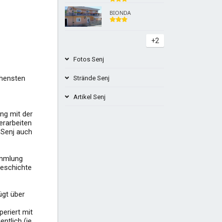
BIONDA
+2
Fotos Senj
ehensten
Strände Senj
Artikel Senj
Strand von Ujča Senj - Sveti Juraj
ng mit der
Kroatien
erarbeiten
Senj Stadtmuseum Kroatien
 Senj auch
+1
Der Strand von First Lady Senj
Kroatien
ammlung
Geschichte
+4
+2
ügt über
eriert mit
ntlich (je