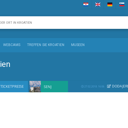
WEBCAMS
TREFFEN SIE KROATIEN
MUSEEN
ien
TICKETPREISE
DODAJE
R
SENJ
27.02.2018. 16:06