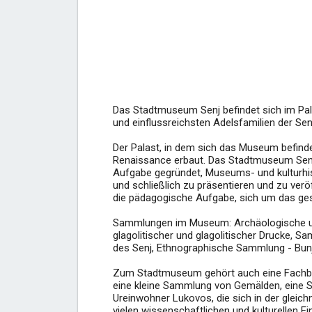
Das Stadtmuseum Senj befindet sich im Pal
und einflussreichsten Adelsfamilien der Sen
Der Palast, in dem sich das Museum befinde
Renaissance erbaut. Das Stadtmuseum Senj w
Aufgabe gegründet, Museums- und kulturhis
und schließlich zu präsentieren und zu ve
die pädagogische Aufgabe, sich um das ges
Sammlungen im Museum: Archäologische 
glagolitischer und glagolitischer Drucke,
des Senj, Ethnographische Sammlung - Bunj
Zum Stadtmuseum gehört auch eine Fachbib
eine kleine Sammlung von Gemälden, eine 
Ureinwohner Lukovos, die sich in der gleic
vielen wissenschaftlichen und kulturellen E