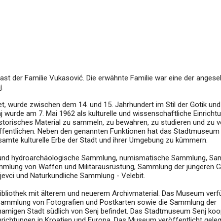
ast der Familie Vukasović. Die erwähnte Familie war eine der anges
j.
t, wurde zwischen dem 14. und 15. Jahrhundert im Stil der Gotik und
urde am 7. Mai 1962 als kulturelle und wissenschaftliche Einrichtu
torisches Material zu sammeln, zu bewahren, zu studieren und zu v
röffentlichen. Neben den genannten Funktionen hat das Stadtmuseum
amte kulturelle Erbe der Stadt und ihrer Umgebung zu kümmern.
und hydroarchäologische Sammlung, numismatische Sammlung, S
 Sammlung von Waffen und Militärausrüstung, Sammlung der jüngeren 
evci und Naturkundliche Sammlung - Velebit.
liothek mit älterem und neuerem Archivmaterial. Das Museum verf
Sammlung von Fotografien und Postkarten sowie die Sammlung der
hnamigen Stadt südlich von Senj befindet. Das Stadtmuseum Senj koop
inrichtungen in Kroatien und Europa. Das Museum veröffentlicht gelege