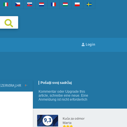
Login
Pošalji svoj sadržaj
EZERVIRAJ.HR
Kommentar
oder
Upgrade this
article
,
schreibe eine neue
. Eine
Anmeldung ist nicht erforderlich
Kuća za odmor
Marta