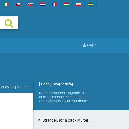
Login
Pošalji svoj sadržaj
EZERVIRAJ.HR
Kommentar
oder
Upgrade this
article
,
schreibe eine neue
. Eine
Anmeldung ist nicht erforderlich
Strände Betina (otok Murter)