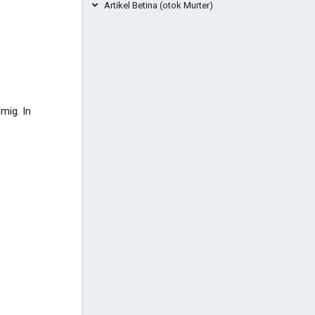
Artikel Betina (otok Murter)
Strand Betina Bilave Kroatien
Betina Museum für Betina und
Holzschiffbau
Strand von Zdrače Betina Murter
+1
Strand Uvala Koromašna - Insel
mig. In
Murter Kroatien
Pod Jasenovac Beach - Insel Murter
Kroatien
+4