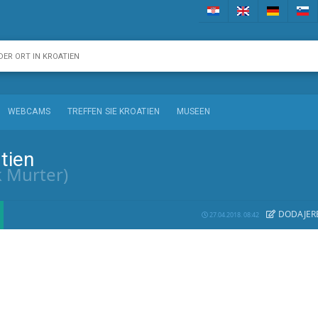
WEBCAMS
TREFFEN SIE KROATIEN
MUSEEN
tien
k Murter)
DODAJE
R
27.04.2018. 08:42