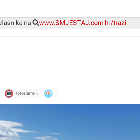
 vlasnika na
www.SMJESTAJ.com.hr/trazi
FOTOS BETINA