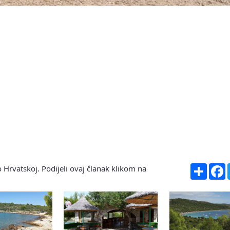
Share
F
 Hrvatskoj. Podijeli ovaj članak klikom na