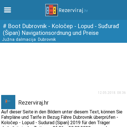
Zuhause
# Boot Dubrovnik - Koločep - Lopud - Suđurađ
(Šipan) Navigationsordnung und Preise
Južna dalmacija
Dubrovnik
Apartments
Touristeninformation
Strände
webcams
12.05.2018. 08:36
Treffen Sie Kroatien
Rezerviraj.hr
Auf dieser Seite in den Bildern unter diesem Text, können Sie
museen
Fahrpläne und Tarife in Bezug Fähre Dubrovnik überprüfen -
Koločep - Lopud - Sudurad (Sipan) 2019 für den Träger