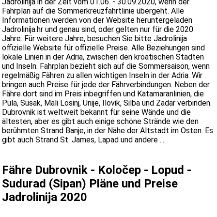
Jadrolinija in der Zeit vom 01.06. - 30.09.2020, wenn der
Fahrplan auf die Sommerkreuzfahrtlinie übergeht. Alle
Informationen werden von der Website heruntergeladen
Jadrolinija.hr und genau sind, oder gelten nur für die 2020
Jahre. Für weitere Jahre, besuchen Sie bitte Jadrolinija
offizielle Website für offizielle Preise. Alle Beziehungen sind
lokale Linien in der Adria, zwischen den kroatischen Städten
und Inseln. Fahrplan bezieht sich auf die Sommersaison, wenn
regelmäßig Fähren zu allen wichtigen Inseln in der Adria. Wir
bringen auch Preise für jede der Fährverbindungen. Neben der
Fähre dort sind im Preis inbegriffen und Katamaranlinien, die
Pula, Susak, Mali Losinj, Unije, Ilovik, Silba und Zadar verbinden.
Dubrovnik ist weltweit bekannt für seine Wände und die
ältesten, aber es gibt auch einige schöne Strände wie den
berühmten Strand Banje, in der Nähe der Altstadt im Osten. Es
gibt auch Strand St. James, Lapad und andere ...
Fähre Dubrovnik - Koločep - Lopud -
Sudurad (Sipan) Pläne und Preise
Jadrolinija 2020