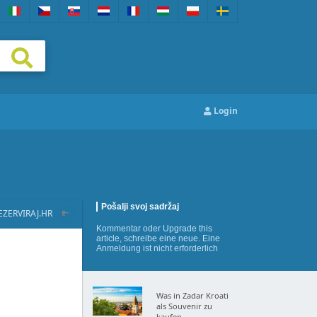
Login
Pošalji svoj sadržaj
EZERVIRAJ.HR
Kommentar
oder
Upgrade this
article
,
schreibe eine neue
. Eine
Anmeldung ist nicht erforderlich
Was in Zadar Kroati
als Souvenir zu
kaufen