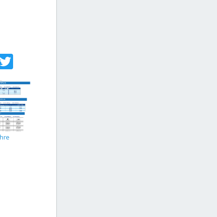
acebook
Twitter
ähre