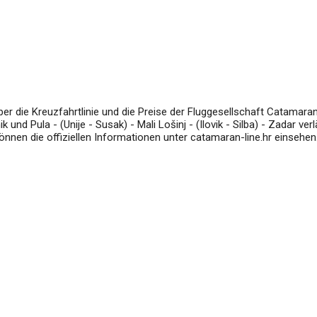
ber die Kreuzfahrtlinie und die Preise der Fluggesellschaft Catamara
k und Pula - (Unije - Susak) - Mali Lošinj - (Ilovik - Silba) - Zadar verl
können die offiziellen Informationen unter catamaran-line.hr einsehen