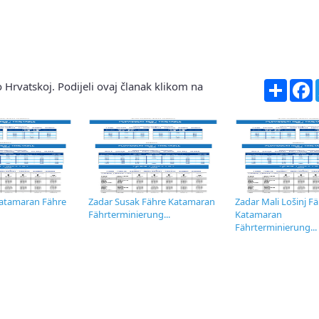
Share
F
 Hrvatskoj. Podijeli ovaj članak klikom na
Katamaran Fähre
Zadar Susak Fähre Katamaran
Zadar Mali Lošinj F
Fährterminierung...
Katamaran
Fährterminierung...