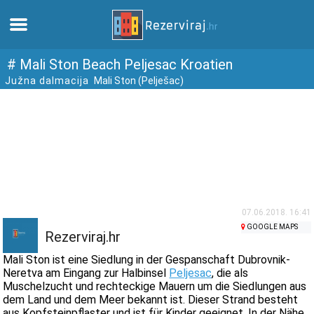
Zuhause
# Mali Ston Beach Peljesac Kroatien
Južna dalmacija
Mali Ston (Pelješac)
Apartments
Touristeninformation
Strände
webcams
07.06.2018. 16:41
GOOGLE MAPS
Rezerviraj.hr
Treffen Sie Kroatien
Mali Ston ist eine Siedlung in der Gespanschaft Dubrovnik-
Neretva am Eingang zur Halbinsel
Peljesac
, die als
Muschelzucht und rechteckige Mauern um die Siedlungen aus
museen
dem Land und dem Meer bekannt ist. Dieser Strand besteht
aus Kopfsteinpflaster und ist für Kinder geeignet. In der Nähe