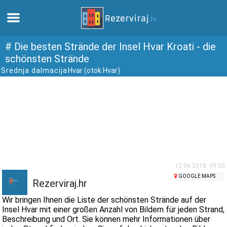
Zuhause
# Die besten Strände der Insel Hvar Kroati - die
schönsten Strände
Srednja dalmacija
Hvar (otok Hvar)
Apartments
Touristeninformation
Strände
webcams
12.06.2018. 09:50
GOOGLE MAPS
Treffen Sie Kroatien
Rezerviraj.hr
Wir bringen Ihnen die Liste der schönsten Strände auf der
museen
Insel Hvar mit einer großen Anzahl von Bildern für jeden Strand,
Beschreibung und Ort. Sie können mehr Informationen über