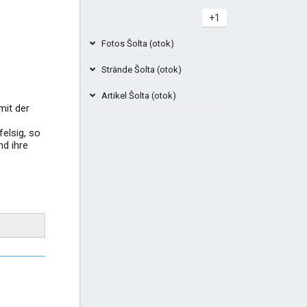
+1
Fotos Šolta (otok)
Strände Šolta (otok)
Artikel Šolta (otok)
mit der
Bucht Tatinja - Insel Solta Kroatien
elsig, so
Schiff Split Šolta
nd ihre
Navigationsreihenfolge...
Strand in der Bucht von Gornja
Kruščica Šolta Kroatien
+1
+2
+4