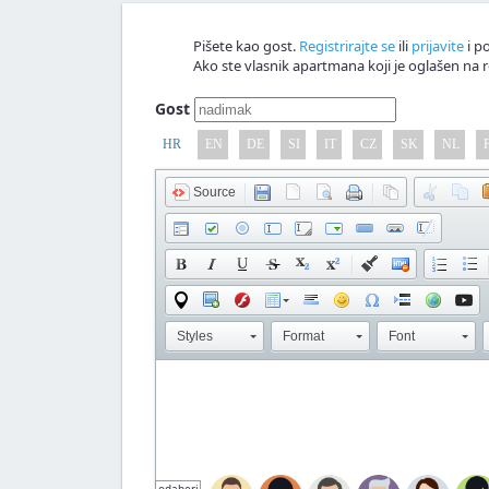
Pišete kao gost.
Registrirajte se
ili
prijavite
i po
Ako ste vlasnik apartmana koji je oglašen na r
Gost
HR
EN
DE
SI
IT
CZ
SK
NL
Source
Styles
Format
Font