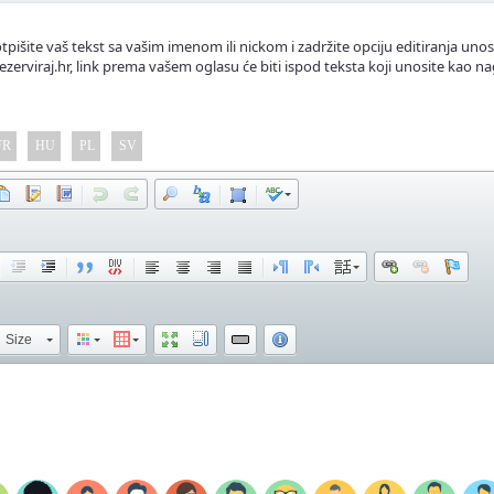
tpišite vaš tekst sa vašim imenom ili nickom i zadržite opciju editiranja unos
ezerviraj.hr, link prema vašem oglasu će biti ispod teksta koji unosite kao na
FR
HU
PL
SV
Size