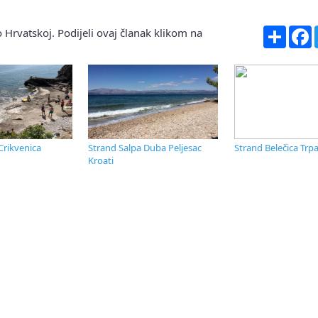
Share
F
 Hrvatskoj. Podijeli ovaj članak klikom na
Crikvenica
Strand Salpa Duba Peljesac
Strand Belečica Trpa
Kroati