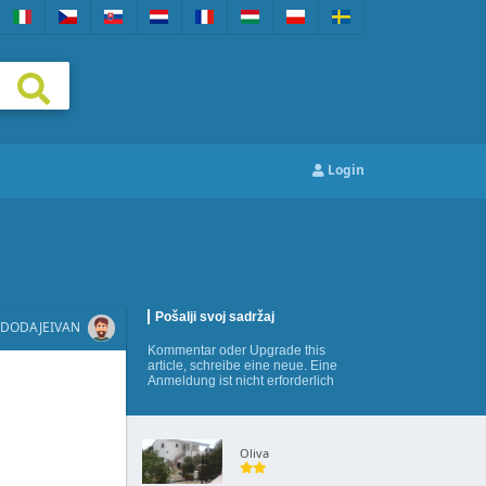
Login
Pošalji svoj sadržaj
DODAJE
IVAN
Kommentar
oder
Upgrade this
article
,
schreibe eine neue
. Eine
Anmeldung ist nicht erforderlich
Oliva