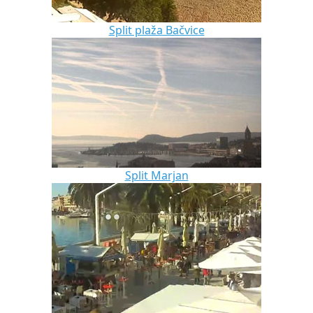
Split plaža Bačvice
Split Marjan