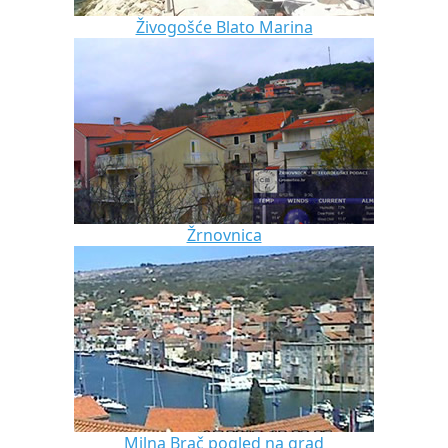
Živogošće Blato Marina
Žrnovnica
Milna Brač pogled na grad