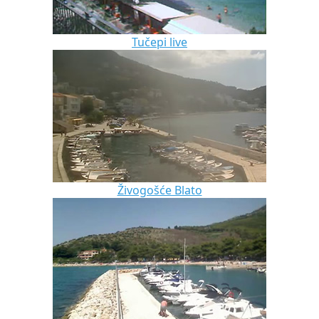
Tučepi live
Živogošće Blato