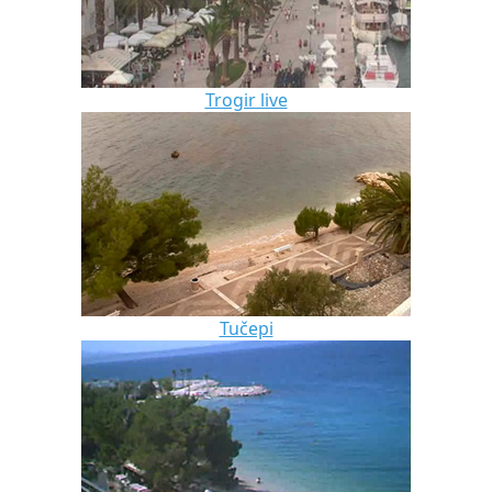
Trogir live
Tučepi