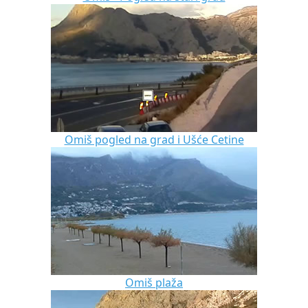
Omiš pogled na grad i Ušće Cetine
Omiš plaža