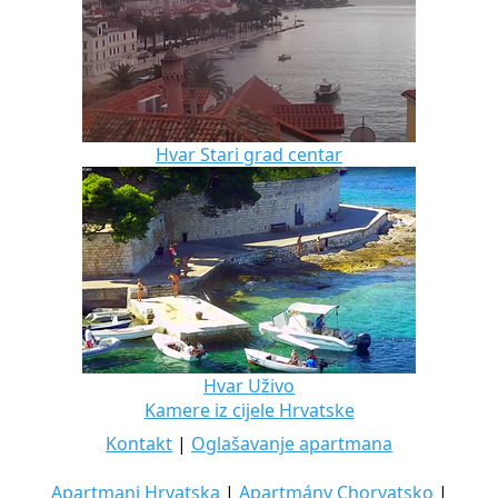
Hvar Stari grad centar
Hvar Uživo
Kamere iz cijele Hrvatske
Kontakt
|
Oglašavanje apartmana
Apartmani Hrvatska
|
Apartmány Chorvatsko
|