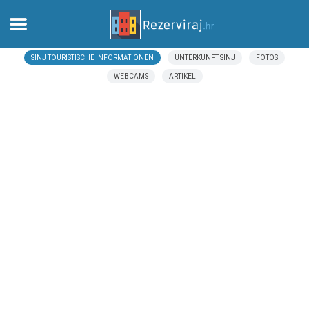
SINJ TOURISTISCHE INFORMATIONEN
UNTERKUNFT SINJ
FOTOS
Zuhause
WEBCAMS
ARTIKEL
Apartments
Touristeninformation
Strände
webcams
Treffen Sie Kroatien
museen