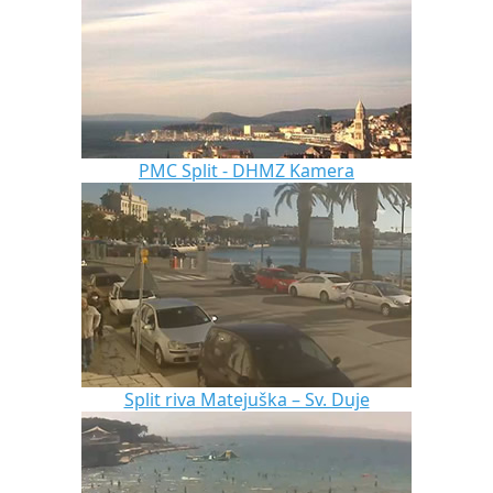
PMC Split - DHMZ Kamera
Split riva Matejuška – Sv. Duje