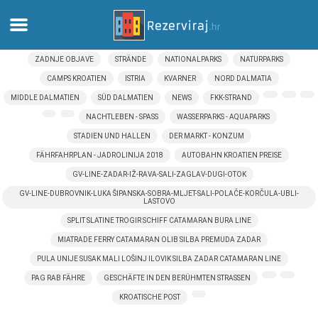
ZADNJE OBJAVE
STRÄNDE
NATIONALPARKS
NATURPARKS
Zuhause
CAMPS KROATIEN
ISTRIA
KVARNER
NORD DALMATIA
MIDDLE DALMATIEN
SÜD DALMATIEN
NEWS
FKK-STRAND
Apartments
NACHTLEBEN - SPASS
WASSERPARKS - AQUAPARKS
STADIEN UND HALLEN
DER MARKT - KONZUM
Touristeninformation
FÄHRFAHRPLAN - JADROLINIJA 2018
AUTOBAHN KROATIEN PREISE
GV-LINE-ZADAR-IŽ-RAVA-SALI-ZAGLAV-DUGI-OTOK
Strände
GV-LINE-DUBROVNIK-LUKA ŠIPANSKA-SOBRA-MLJET-SALI-POLAČE-KORČULA-UBLI-
LASTOVO
webcams
SPLIT SLATINE TROGIR SCHIFF CATAMARAN BURA LINE
MIATRADE FERRY CATAMARAN OLIB SILBA PREMUDA ZADAR
Treffen Sie Kroatien
PULA UNIJE SUSAK MALI LOŠINJ ILOVIK SILBA ZADAR CATAMARAN LINE
PAG RAB FÄHRE
GESCHÄFTE IN DEN BERÜHMTEN STRASSEN
museen
KROATISCHE POST