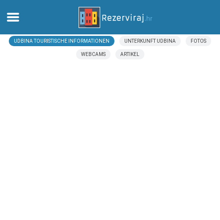
UDBINA TOURISTISCHE INFORMATIONEN
UNTERKUNFT UDBINA
FOTOS
Zuhause
WEBCAMS
ARTIKEL
Apartments
Touristeninformation
Strände
webcams
Treffen Sie Kroatien
museen