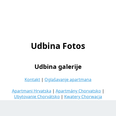
Udbina Fotos
Udbina galerije
Kontakt
|
Oglašavanje apartmana
Apartmani Hrvatska
|
Apartmány Chorvatsko
|
Ubytovanie Chorvátsko
|
Kwatery Chorwacja