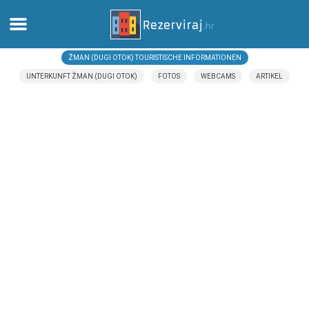
ŽMAN (DUGI OTOK) TOURISTISCHE INFORMATIONEN
Zuhause
UNTERKUNFT ŽMAN (DUGI OTOK)
FOTOS
WEBCAMS
ARTIKEL
Apartments
Touristeninformation
Strände
webcams
Treffen Sie Kroatien
museen