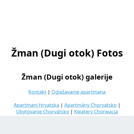
Žman (Dugi otok) Fotos
Žman (Dugi otok) galerije
Kontakt
|
Oglašavanje apartmana
Apartmani Hrvatska
|
Apartmány Chorvatsko
|
Ubytovanie Chorvátsko
|
Kwatery Chorwacja