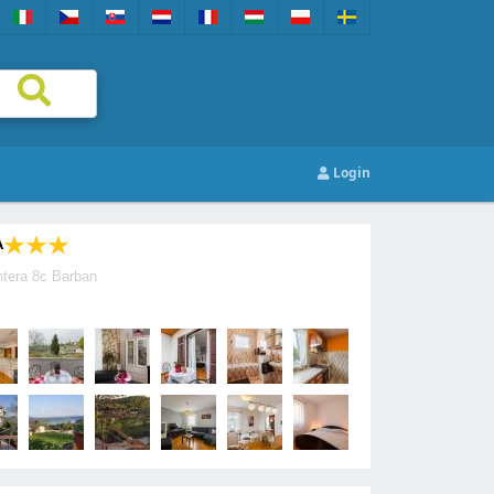
Login
A
tera 8c Barban