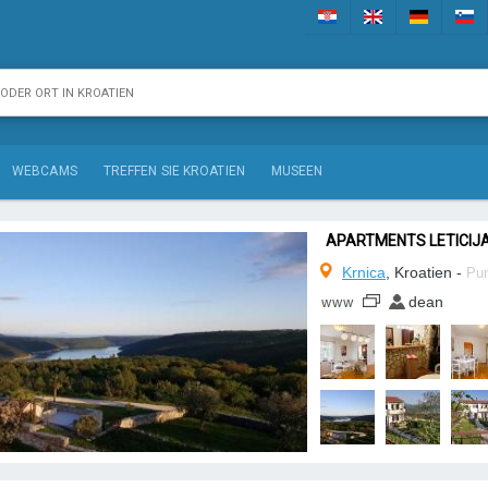
WEBCAMS
TREFFEN SIE KROATIEN
MUSEEN
APARTMENTS LETICIJ
Krnica
, Kroatien -
Pun
dean