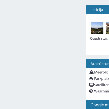
Leticija
Quadratur
Ausrüstu
Meerblic
Parkplat
Satellite
Waschma
Google m