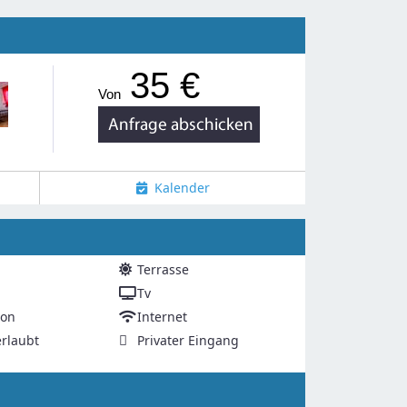
35 €
Von
Kalender
Terrasse
Tv
ion
Internet
rlaubt
Privater Eingang