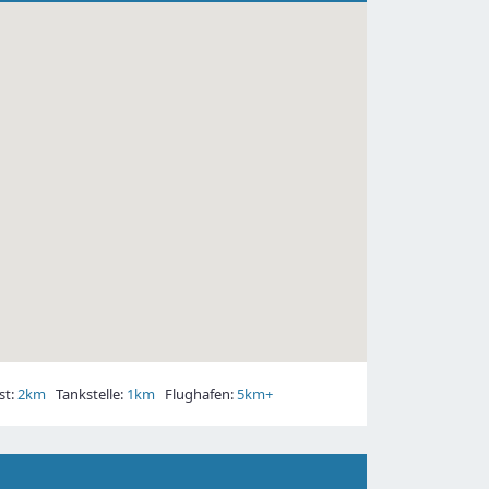
t:
2km
Tankstelle:
1km
Flughafen:
5km+