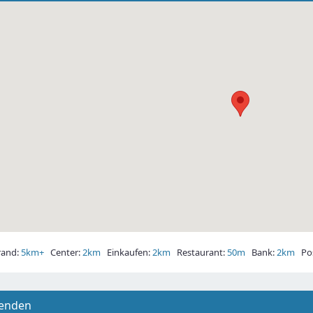
and:
5km+
Center:
2km
Einkaufen:
2km
Restaurant:
50m
Bank:
2km
Pos
senden