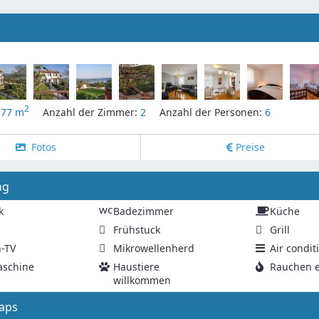
2
:
77 m
Anzahl der Zimmer:
2
Anzahl der Personen:
6
Fotos
Preise
ng
wc
k
Badezimmer
Küche
z
Frühstuck
Grill
n-TV
Mikrowellenherd
Air condit
schine
Haustiere
Rauchen e
willkommen
aps