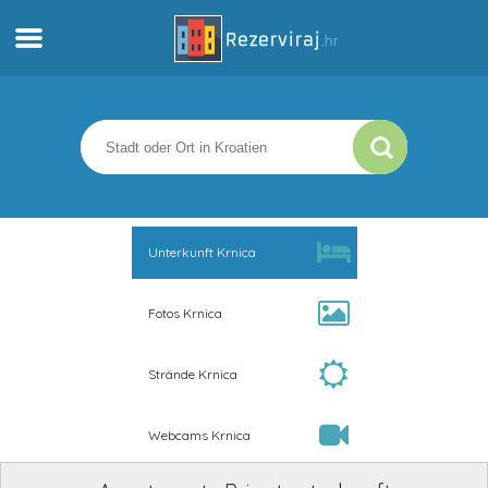
Zuhause
Apartments
Touristeninformation
Unterkunft Krnica
Strände
Fotos Krnica
webcams
Strände Krnica
Treffen Sie Kroatien
Webcams Krnica
museen