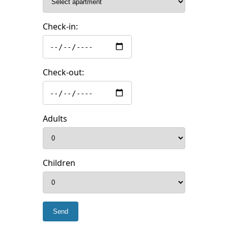
Check-in:
Check-out:
Adults
Children