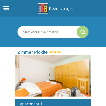
Zuhause
Apartments
Touristeninformation
Zimmer Plokite
Strände
webcams
Treffen Sie Kroatien
museen
Apartment 1