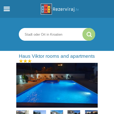
Zuhause
Apartments
Touristeninformation
Haus Viktor rooms and apartments
Strände
webcams
Treffen Sie Kroatien
museen