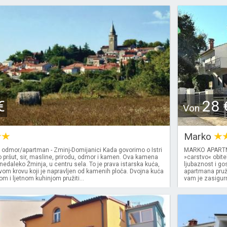
€
28 
Von
Marko
 odmor/apartman - Zminj-Domijanici Kada govorimo o Istri
MARKO APARTMA
 pršut, sir, masline, prirodu, odmor i kamen. Ova kamena
»carstvo« obitel
nedaleko Žminja, u centru sela. To je prava istarska kuća,
ljubaznost i go
vom krovu koji je napravljen od kamenih ploča. Dvojna kuća
apartmana pruži
 i ljetnom kuhinjom pružiti...
vam je zasigurn