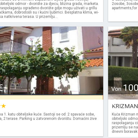
biteljski odmor - dvorište za djecu, blizina grada, marketa.
2osobe, 3osobe,
raspolaganju ograđeno dvorište gdje mogu uživati u grillu
apartments,for 
jačkama, dobrodošli su i kućni ljubimci. Besplatna klima, wi-
ika natkrivena terasa. U prizemlju...
€
10
Von
€
KRIZMA
na 1. katu obiteljske kuće. Sastoji se od: 2 spavaće sobe,
Kuća Krizman n
la, 2 terase. Parking u zatvorenom dvorištu. Domaćini žive
obiteljski odmor
raspolaganju ci
prizemlju se na
dnevni boravak 