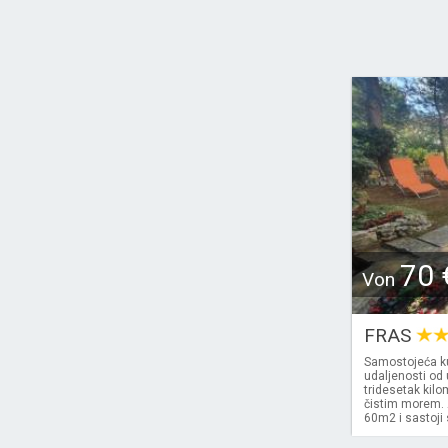
70 
Von
FRAS
Samostojeća ku
udaljenosti od 
tridesetak kilo
čistim morem. 
60m2 i sastoji