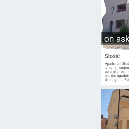
on as
Stošić
Apartmani Stoši
iznajmljivanje
opremljenost i
bilo što ugodni
dijelu grada Ro