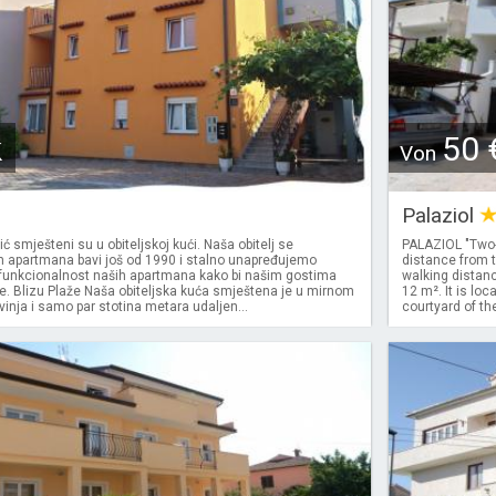
k
50 
Von
Palaziol
ć smješteni su u obiteljskoj kući. Naša obitelj se
PALAZIOL "Two-
m apartmana bavi još od 1990 i stalno unapređujemo
distance from t
 funkcionalnost naših apartmana kako bi našim gostima
walking distanc
je. Blizu Plaže Naša obiteljska kuća smještena je u mirnom
12 m². It is loc
vinja i samo par stotina metara udaljen...
courtyard of th