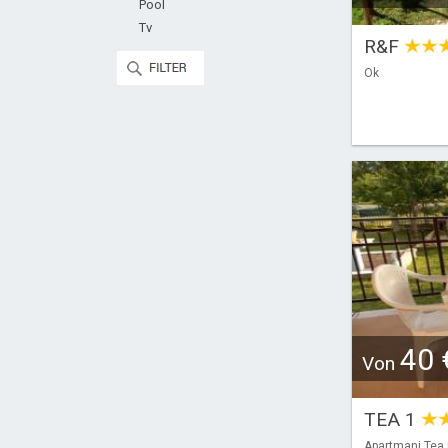
Pool
Tv
R&F
Ok
40 
Von
TEA 1
Apartmani Tea 