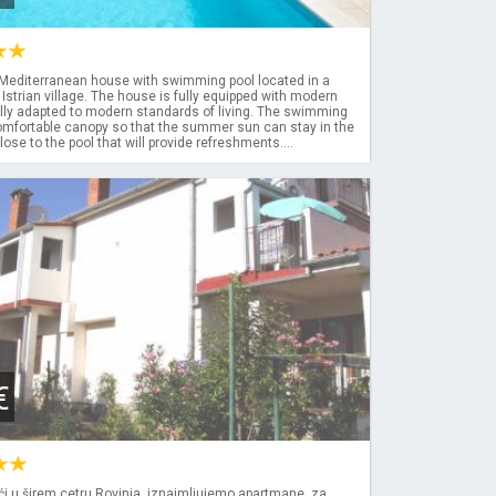
Mediterranean house with swimming pool located in a
Istrian village. The house is fully equipped with modern
ully adapted to modern standards of living. The swimming
comfortable canopy so that the summer sun can stay in the
ose to the pool that will provide refreshments....
€
ući,u širem cetru Rovinja, iznajmljujemo apartmane, za