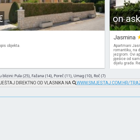
€
on as
Jasmina
pis objekta.
Apartmani Jasm
romantiku, na 
jezgrom. Ovi a
pješice od samo
dijelu grada. R
 blizini:
Pula (25)
,
Fažana (14)
,
Poreč (11)
,
Umag (10)
,
Roč (7)
JEŠTAJ DIREKTNO OD VLASNIKA NA
WWW.SMJESTAJ.COM.HR/TRAZ