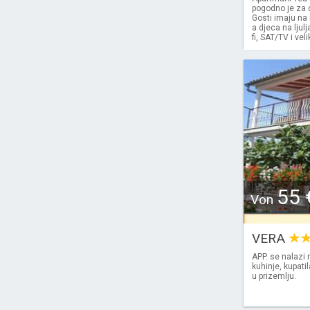
pogodno je za o
Gosti imaju na 
a djeca na ljul
fi, SAT/TV i vel
55 
Von
VERA
APP. se nalazi 
kuhinje, kupati
u prizemlju.