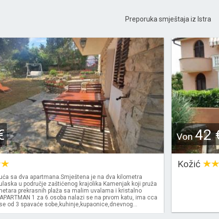
Preporuka smještaja iz Istra
€
42 
Von
Kožić
ća sa dva apartmana.Smještena je na dva kilometra
ulaska u područje zaštićenog krajolika Kamenjak koji pruža
metara prekrasnih plaža sa malim uvalama i kristalno
APARTMAN 1 za 6.osoba nalazi se na prvom katu, ima cca
 se od 3 spavaće sobe,kuhinje,kupaonice,dnevnog...