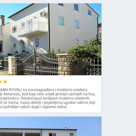
€
NI ROVINJ su novosagrađeno i moderno uređeno
ji Antunović, kod koje ćete uvijek pronaći osmijeh na licu,
stoprimstvo. Relaksirajući ambijent moderno uređenih
t će Vama, Vašoj obitelji i prijateljima ugodan odmor, koji
o potreban nakon duge i naporne radne...