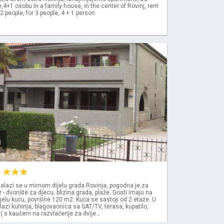
4+1 osobu In a family house, in the center of Rovinj, rent
2 people, for 3 people, 4 + 1 person
0
N
alazi se u mirnom dijelu grada Rovinja, pogodna je za
 - dvorište za djecu, blizina grada, plaže. Gosti imaju na
jelu kuću, površine 120 m2. Kuća se sastoji od 2 etaže. U
lazi kuhinja, blagovaonica sa SAT/TV, terasa, kupatilo,
( s kaučem na razvlačenje za dvije...