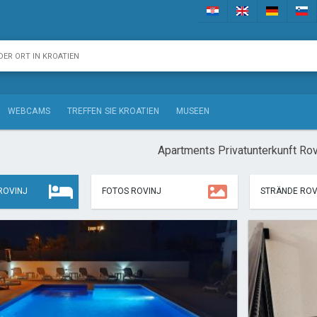
WEBCAMS
TREFFEN SIE KROATIEN
MUSEEN
Apartments Privatunterkunft Rov
ROVINJ
FOTOS ROVINJ
STRÄNDE ROV