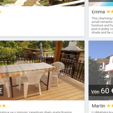
€
Emma
This charming 
small romantic 
furniture and f
pool is pretty 
shade and be cl
€
60 
Von
Martin
nalaze se u mirnom zapadnom dijelu grada Rovinja,
U obiteljskoj k