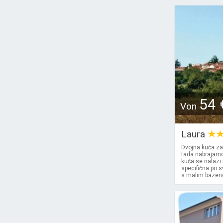
54 
Von
Laura
Dvojna kuća za
tada nabrajamo
kuća se nalazi 
specifična po s
s malim bazenom