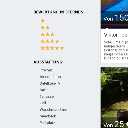
BEWERTUNG IN STERNEN:
15
Von
€
Viktor ro
Sobe u maloj p
namještajem. C
Porton Biondi 
imaju TV sa sa
kupaonicu. Dost
AUSSTATTUNG:
Internet
Air condition
Satelliten-TV
Safe
Terrasse
Grill
Waschmaschine
Meerblick
25 
Parkplatz
Von