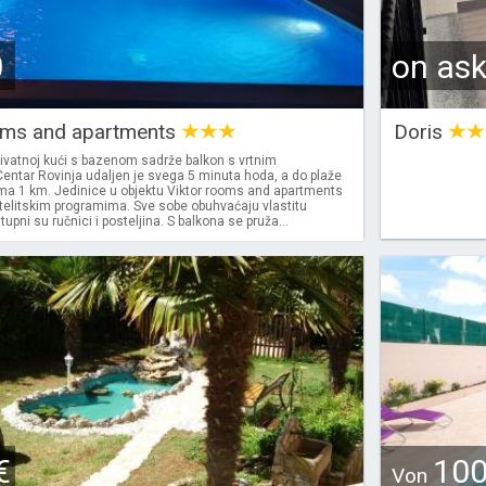
0
on as
oms and apartments
Doris
rivatnoj kući s bazenom sadrže balkon s vrtnim
entar Rovinja udaljen je svega 5 minuta hoda, a do plaže
ima 1 km. Jedinice u objektu Viktor rooms and apartments
telitskim programima. Sve sobe obuhvaćaju vlastitu
upni su ručnici i posteljina. S balkona se pruža...
€
10
Von