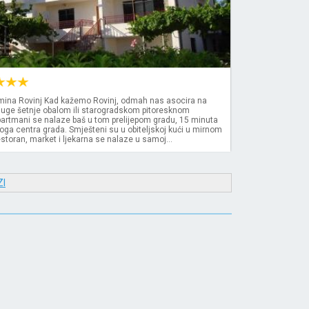
k
ina Rovinj Kad kažemo Rovinj, odmah nas asocira na
duge šetnje obalom ili starogradskom pitoresknom
partmani se nalaze baš u tom prelijepom gradu, 15 minuta
ga centra grada. Smješteni su u obiteljskoj kući u mirnom
estoran, market i ljekarna se nalaze u samoj...
I