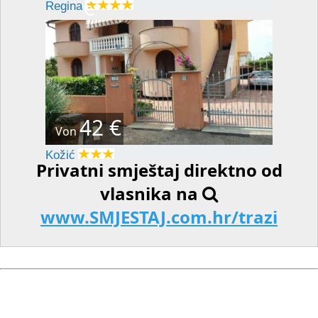
€
Regina
42 €
Von
Kožić
Privatni smještaj direktno od
vlasnika na
www.SMJESTAJ.com.hr/trazi