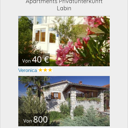
Apartments Privatunterkunft
Labin
40 €
Von
Veronica
800
Von