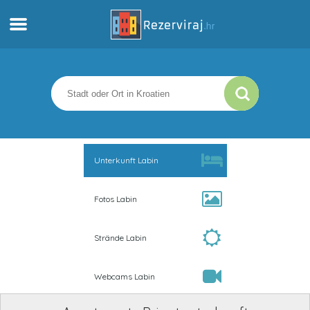
Zuhause
Apartments
Touristeninformation
Unterkunft Labin
Strände
Fotos Labin
webcams
Strände Labin
Treffen Sie Kroatien
Webcams Labin
museen