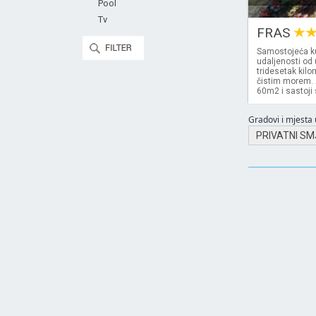
Pool
Tv
FRAS
Samostojeća ku
udaljenosti od 
tridesetak kilo
čistim morem. 
60m2 i sastoji
Gradovi i mjesta u
PRIVATNI SM