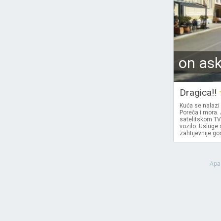
on as
Dragica!!
Kuća se nalazi 
Poreča i mora.
satelitskom TV 
vozilo. Usluge 
zahtijevnije go
Apa