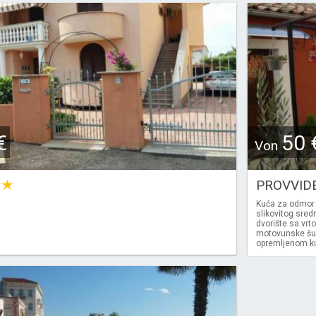
€
50 
Von
PROVVID
Kuća za odmor 
slikovitog sred
dvorište sa vrt
motovunske šume
opremljenom ku