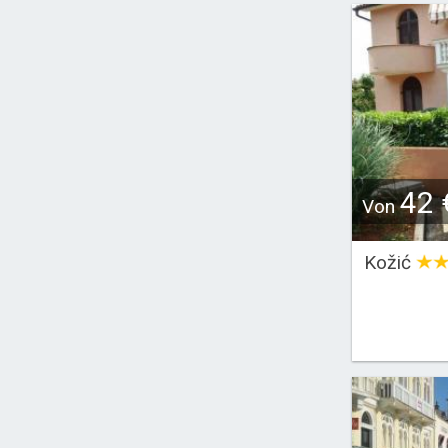
42 
Von
Kožić