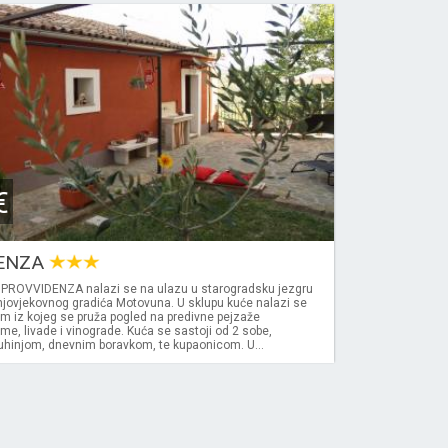
€
ENZA
PROVVIDENZA nalazi se na ulazu u starogradsku jezgru
njovjekovnog gradića Motovuna. U sklupu kuće nalazi se
om iz kojeg se pruža pogled na predivne pejzaže
, livade i vinograde. Kuća se sastoji od 2 sobe,
hinjom, dnevnim boravkom, te kupaonicom. U...