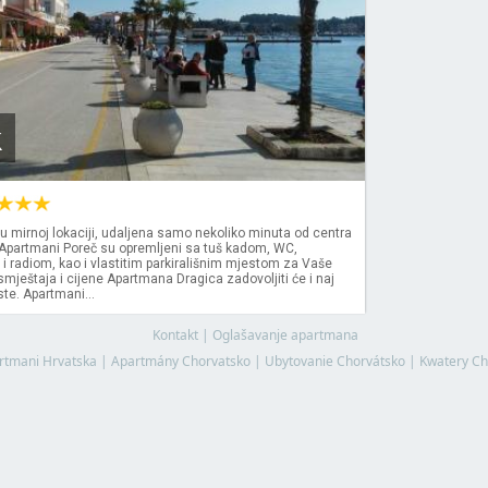
k
u mirnoj lokaciji, udaljena samo nekoliko minuta od centra
 Apartmani Poreč su opremljeni sa tuš kadom, WC,
i radiom, kao i vlastitim parkirališnim mjestom za Vaše
smještaja i cijene Apartmana Dragica zadovoljiti će i naj
ste. Apartmani...
Kontakt
|
Oglašavanje apartmana
rtmani Hrvatska
|
Apartmány Chorvatsko
|
Ubytovanie Chorvátsko
|
Kwatery Ch