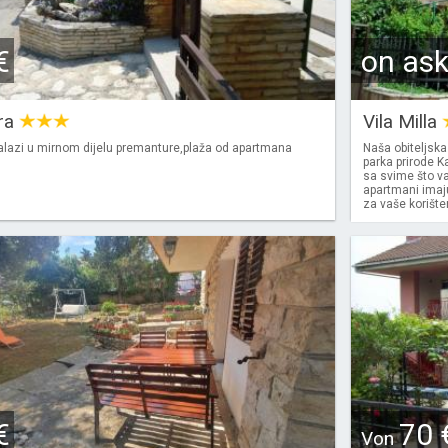
€
on as
ra
Vila Milla
lazi u mirnom dijelu premanture,plaža od apartmana
Naša obiteljska 
parka prirode K
sa svime što va
apartmani imaju
za vaše korišten
€
70 
Von