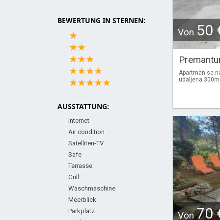
BEWERTUNG IN STERNEN:
50 
Von
Premantu
Apartman se na
udaljena 300m
AUSSTATTUNG:
Internet
Air condition
Satelliten-TV
Safe
Terrasse
Grill
Waschmaschine
Meerblick
70 
Parkplatz
Von