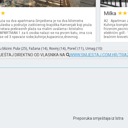
Milka
ća sa dva apartmana.Smještena je na dva kilometra
A2 : Apartman 
ulaska u područje zaštićenog krajolika Kamenjak koji pruža
Kuhinja komplet
metara prekrasnih plaža sa malim uvalama i kristalno
frizerom,pecnic
APARTMAN 1 za 6.osoba nalazi se na prvom katu, ima cca
električni gril
 se od 3 spavaće sobe,kuhinje,kupaonice,dnevnog...
bračnim kreveto
 blizini:
Pula (25)
,
Fažana (14)
,
Rovinj (14)
,
Poreč (11)
,
Umag (10)
JEŠTAJ DIREKTNO OD VLASNIKA NA
WWW.SMJESTAJ.COM.HR/TRAZ
Preporuka smještaja iz Istra