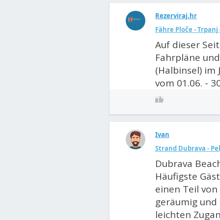
Rezerviraj.hr
Fähre Ploče - Trpanj
Auf dieser Sei
Fahrpläne und 
(Halbinsel) im 
vom 01.06. - 3
Ivan
Strand Dubrava - Pe
Dubrava Beach 
Häufigste Gä
einen Teil von
geräumig und g
leichten Zugan