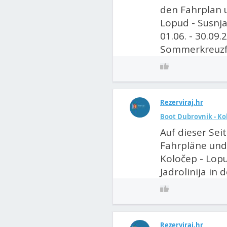
den Fahrplan u
Lopud - Susnja
01.06. - 30.09
Sommerkreuzfah
Rezerviraj.hr
Boot Dubrovnik - Ko
Auf dieser Sei
Fahrpläne und
Koločep - Lopu
Jadrolinija in 
Rezerviraj.hr