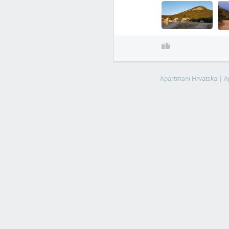
Apartmani Hrvatska
|
A