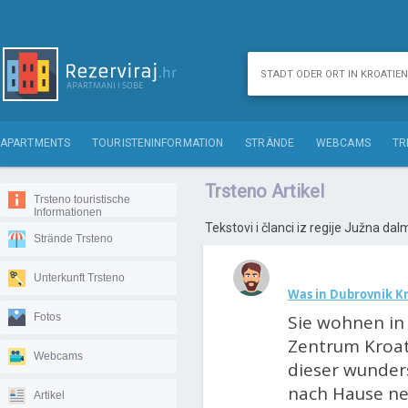
APARTMENTS
TOURISTENINFORMATION
STRÄNDE
WEBCAMS
TR
Trsteno Artikel
Trsteno touristische
Informationen
Tekstovi i članci iz regije Južna dal
Strände Trsteno
Unterkunft Trsteno
Was in Dubrovnik Kr
Fotos
Sie wohnen in
Zentrum Kroati
Webcams
dieser wunder
nach Hause ne
Artikel