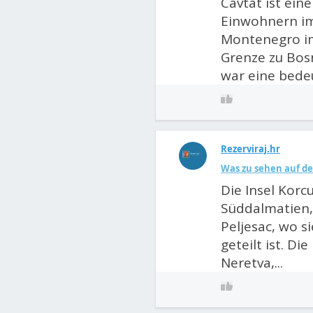
Cavtat ist ein
Einwohnern im
Montenegro im
Grenze zu Bos
war eine bede
Rezerviraj.hr
Was zu sehen auf de
Die Insel Korcu
Süddalmatien,
Peljesac, wo s
geteilt ist. D
Neretva,...