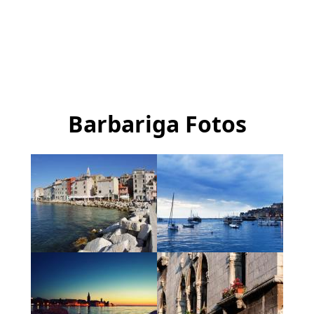
Barbariga Fotos