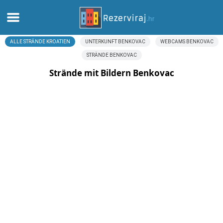
ALLE STRÄNDE KROATIEN
UNTERKUNFT BENKOVAC
WEBCAMS BENKOVAC
Zuhause
STRÄNDE BENKOVAC
Apartments
Strände mit Bildern Benkovac
Touristeninformation
Strände
webcams
Treffen Sie Kroatien
museen