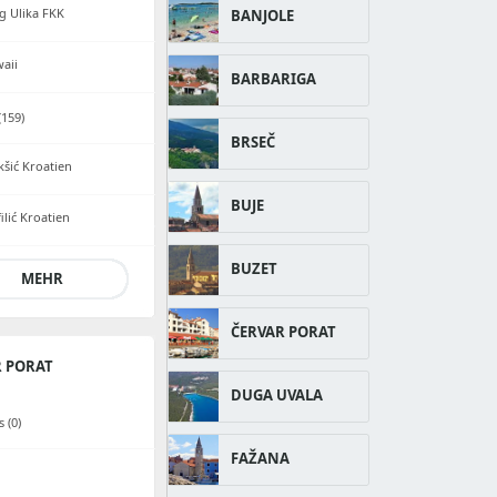
g Ulika FKK
BANJOLE
aii
BARBARIGA
159)
BRSEČ
kšić Kroatien
BUJE
ilić Kroatien
BUZET
MEHR
ČERVAR PORAT
 PORAT
DUGA UVALA
 (0)
FAŽANA