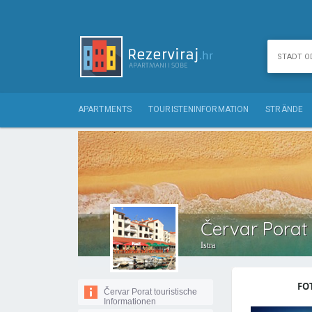
APARTMENTS
TOURISTENINFORMATION
STRÄNDE
Červar Porat 
Istra
FO
Červar Porat touristische
Informationen