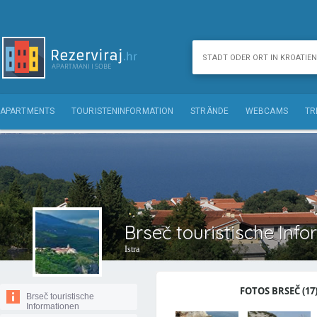
APARTMENTS
TOURISTENINFORMATION
STRÄNDE
WEBCAMS
TR
Brseč touristische Inf
Istra
FOTOS BRSEČ (17
Brseč touristische
Informationen