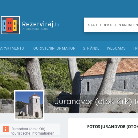
APARTMENTS
TOURISTENINFORMATION
STRÄNDE
WEBCAMS
TR
Jurandvor (otok Krk) t
Kvarner
FOTOS JURANDVOR (OTOK 
Jurandvor (otok Krk)
touristische Informationen