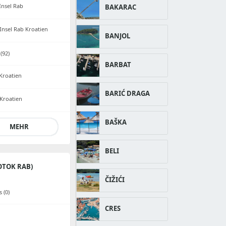
Insel Rab
BAKARAC
Insel Rab Kroatien
BANJOL
(92)
BARBAT
 Kroatien
BARIĆ DRAGA
 Kroatien
BAŠKA
MEHR
BELI
OTOK RAB)
ČIŽIĆI
 (0)
CRES