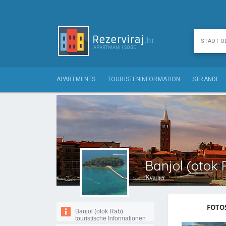
APARTMENTS
TOURISTENINFORMATION
STRÄNDE
Banjol (otok 
Kvarner
FOTOS
Banjol (otok Rab)
touristische Informationen