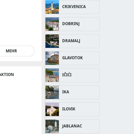
CRIKVENICA
DOBRINJ
DRAMALJ
MEHR
GLAVOTOK
AKTION
IČIĆI
IKA
ILOVIK
JABLANAC