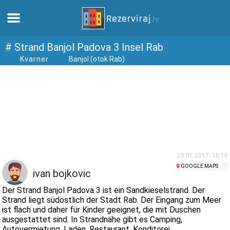
Zuhause
# Strand Banjol Padova 3 Insel Rab
Kvarner
Banjol (otok Rab)
Apartments
Touristeninformation
Strände
webcams
23.01.2017. 16:18
GOOGLE MAPS
ivan bojkovic
Treffen Sie Kroatien
Der Strand Banjol Padova 3 ist ein Sandkieselstrand. Der
Strand liegt südöstlich der Stadt Rab. Der Eingang zum Meer
ist flach und daher für Kinder geeignet, die mit Duschen
museen
ausgestattet sind. In Strandnähe gibt es Camping,
Autovermietung, Laden, Restaurant, Konditorei ...