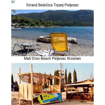
Strand Belečica Trpanj Peljesac
Mali Ston Beach Peljesac Kroatien