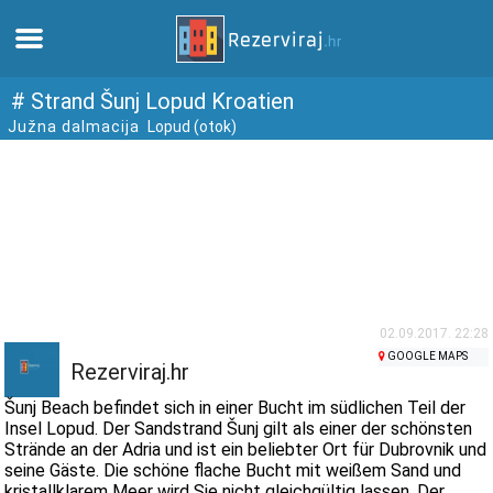
Zuhause
# Strand Šunj Lopud Kroatien
Južna dalmacija
Lopud (otok)
Apartments
Touristeninformation
Strände
webcams
02.09.2017. 22:28
GOOGLE MAPS
Rezerviraj.hr
Treffen Sie Kroatien
Šunj Beach befindet sich in einer Bucht im südlichen Teil der
Insel Lopud. Der Sandstrand Šunj gilt als einer der schönsten
Strände an der Adria und ist ein beliebter Ort für Dubrovnik und
museen
seine Gäste. Die schöne flache Bucht mit weißem Sand und
kristallklarem Meer wird Sie nicht gleichgültig lassen. Der