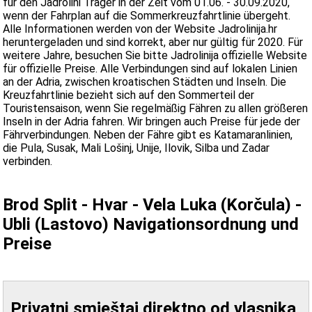
für den Jadrolini Träger in der Zeit vom 01.06. - 30.09.2020,
wenn der Fahrplan auf die Sommerkreuzfahrtlinie übergeht.
Alle Informationen werden von der Website Jadrolinija.hr
heruntergeladen und sind korrekt, aber nur gültig für 2020. Für
weitere Jahre, besuchen Sie bitte Jadrolinija offizielle Website
für offizielle Preise. Alle Verbindungen sind auf lokalen Linien
an der Adria, zwischen kroatischen Städten und Inseln. Die
Kreuzfahrtlinie bezieht sich auf den Sommerteil der
Touristensaison, wenn Sie regelmäßig Fähren zu allen größeren
Inseln in der Adria fahren. Wir bringen auch Preise für jede der
Fährverbindungen. Neben der Fähre gibt es Katamaranlinien,
die Pula, Susak, Mali Lošinj, Unije, Ilovik, Silba und Zadar
verbinden.
Brod Split - Hvar - Vela Luka (Korčula) -
Ubli (Lastovo) Navigationsordnung und
Preise
Privatni smještaj direktno od vlasnika