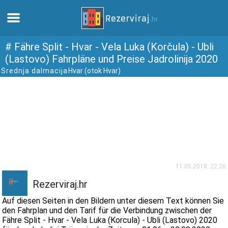
Zuhause
# Fähre Split - Hvar - Vela Luka (Korčula) - Ubli
(Lastovo) Fahrpläne und Preise Jadrolinija 2020
Srednja dalmacija
Hvar (otok Hvar)
Apartments
Touristeninformation
Strände
webcams
11.05.2018. 22:26
Treffen Sie Kroatien
Rezerviraj.hr
Auf diesen Seiten in den Bildern unter diesem Text können Sie
museen
den Fahrplan und den Tarif für die Verbindung zwischen der
Fähre Split - Hvar - Vela Luka (Korcula) - Ubli (Lastovo) 2020