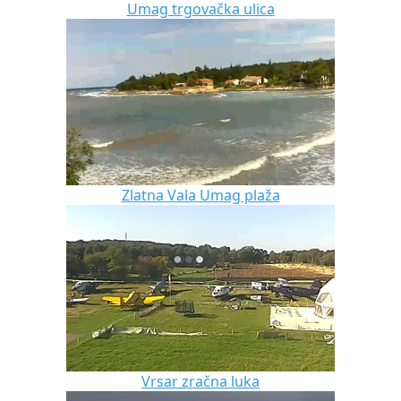
Umag trgovačka ulica
Zlatna Vala Umag plaža
Vrsar zračna luka