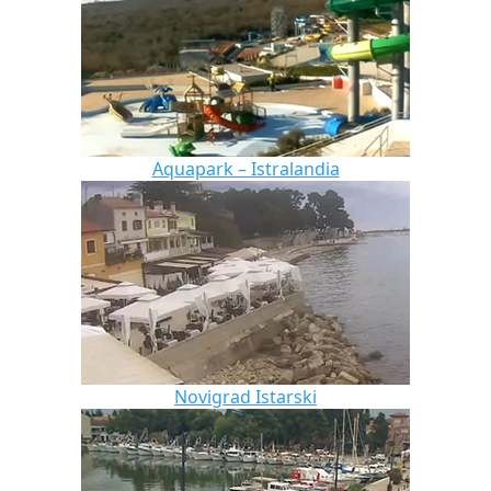
Aquapark – Istralandia
Novigrad Istarski