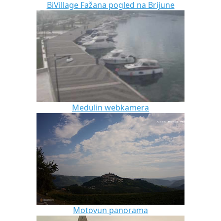
BiVillage Fažana pogled na Brijune
Medulin webkamera
Motovun panorama