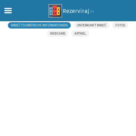
BRSEČ TOURISTISCHE INFORMATIONEN
UNTERKUNFT BRSEČ
FOTOS
Zuhause
WEBCAMS
ARTIKEL
Apartments
Touristeninformation
Strände
webcams
Treffen Sie Kroatien
museen