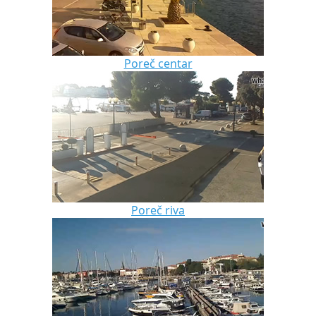
Poreč centar
Poreč riva