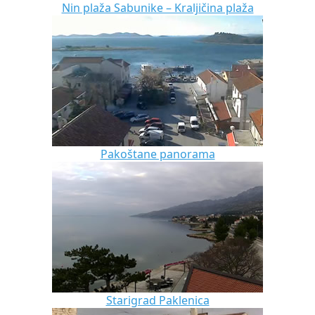
Nin plaža Sabunike – Kraljičina plaža
Pakoštane panorama
Starigrad Paklenica