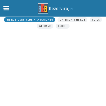
BIBINJE TOURISTISCHE INFORMATIONEN
UNTERKUNFT BIBINJE
FOTOS
Zuhause
WEBCAMS
ARTIKEL
Apartments
Touristeninformation
Strände
webcams
Treffen Sie Kroatien
museen