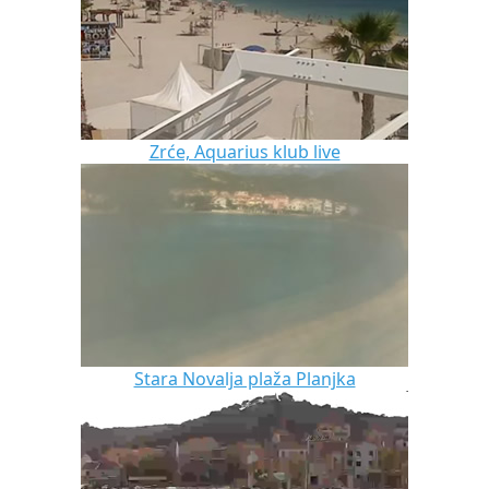
Zrće, Aquarius klub live
Stara Novalja plaža Planjka