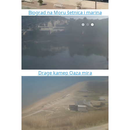
Biograd na Moru šetnica i marina
Drage kamep Oaza mira