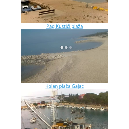
Pag Kustići plaža
Kolan plaža Gajac