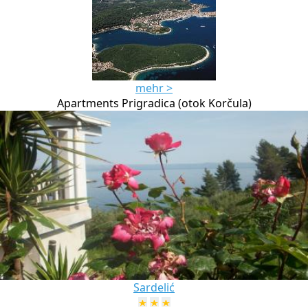
mehr >
Apartments Prigradica (otok Korčula)
Sardelić