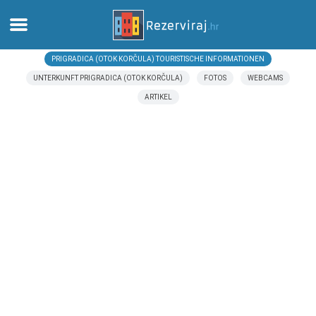
PRIGRADICA (OTOK KORČULA) TOURISTISCHE INFORMATIONEN
Zuhause
UNTERKUNFT PRIGRADICA (OTOK KORČULA)
FOTOS
WEBCAMS
ARTIKEL
Apartments
Touristeninformation
Strände
webcams
Treffen Sie Kroatien
museen