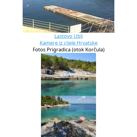
Lastovo Ubli
Kamere iz cijele Hrvatske
Fotos Prigradica (otok Korčula)