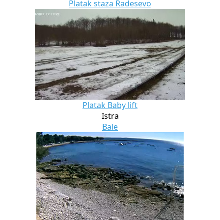
Platak staza Radesevo
Platak Baby lift
Istra
Bale