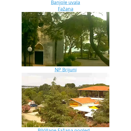
Banjole uvala
Fažana
NP Brijuni
BiVillage Fažana pogled...