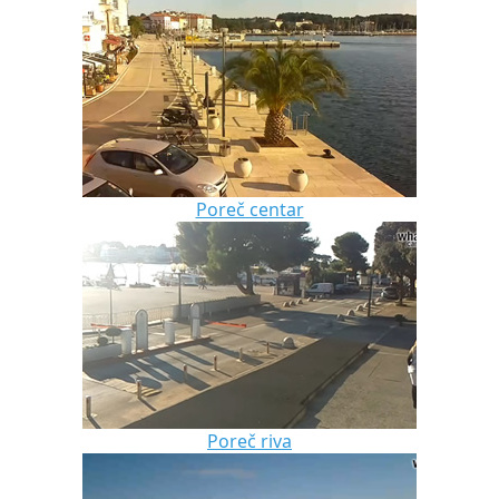
Poreč centar
Poreč riva