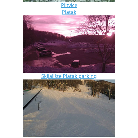
Plitvice
Platak
Skijalište Platak parking