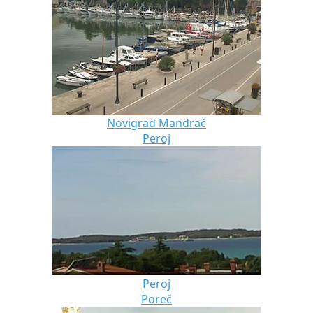
Novigrad Mandrač
Peroj
Peroj
Poreč