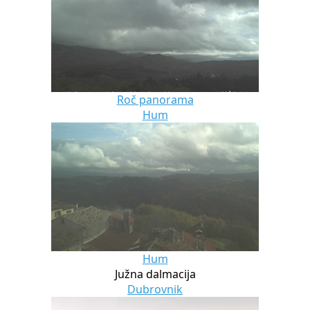
Roč panorama
Hum
Hum
Južna dalmacija
Dubrovnik