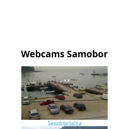
Webcams Samobor
Savudrija lućica