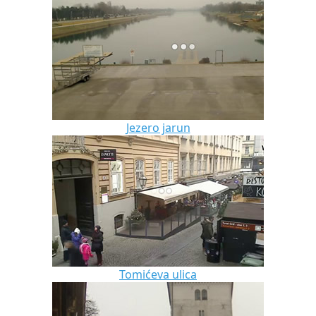
Jezero jarun
Tomićeva ulica