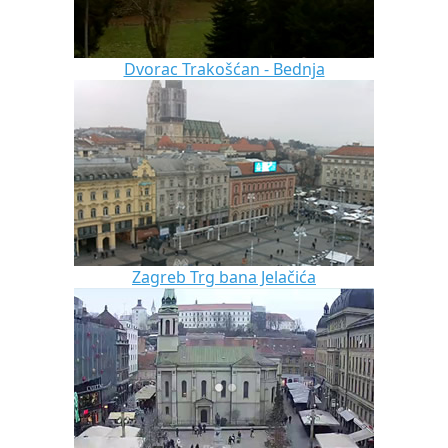
Dvorac Trakošćan - Bednja
Zagreb Trg bana Jelačića