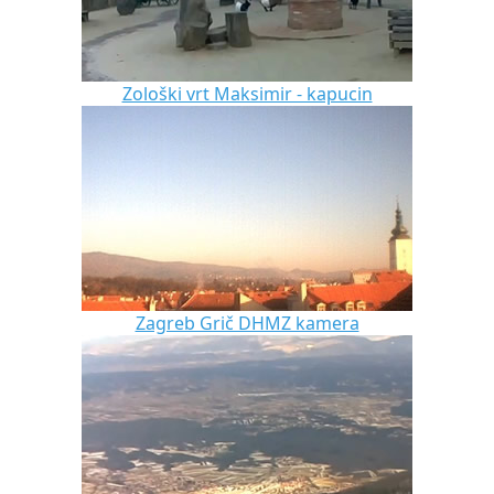
Zološki vrt Maksimir - kapucin
Zagreb Grič DHMZ kamera