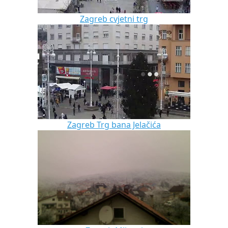
Zagreb cvjetni trg
Zagreb Trg bana Jelačića