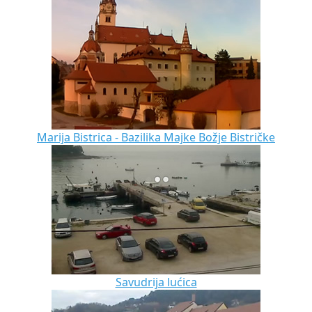
Marija Bistrica - Bazilika Majke Božje Bistričke
Savudrija lućica