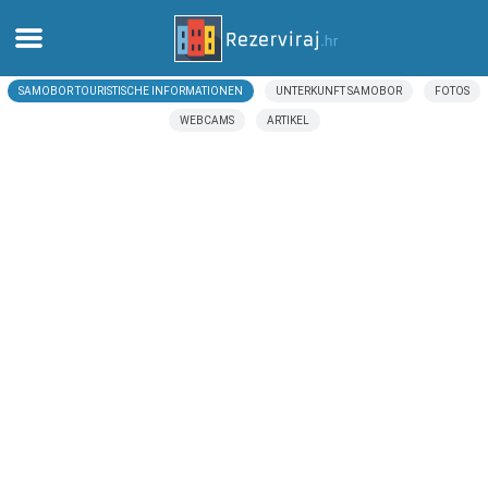
SAMOBOR TOURISTISCHE INFORMATIONEN
UNTERKUNFT SAMOBOR
FOTOS
Zuhause
WEBCAMS
ARTIKEL
Apartments
Touristeninformation
Strände
webcams
Treffen Sie Kroatien
museen