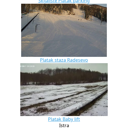
Skijalište Platak parking
Platak staza Radesevo
Platak Baby lift
Istra