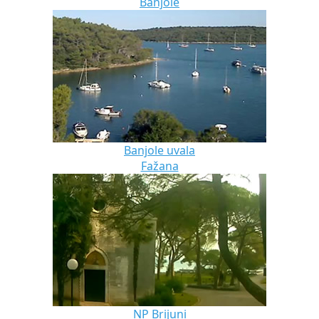
Banjole
Banjole uvala
Fažana
NP Brijuni