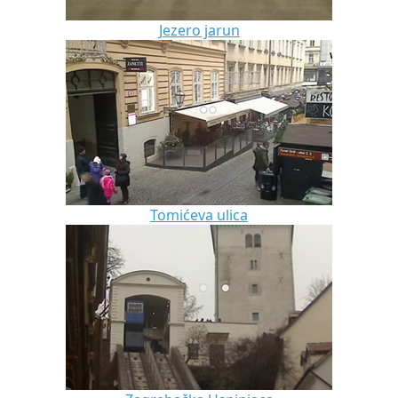
Jezero jarun
Tomićeva ulica