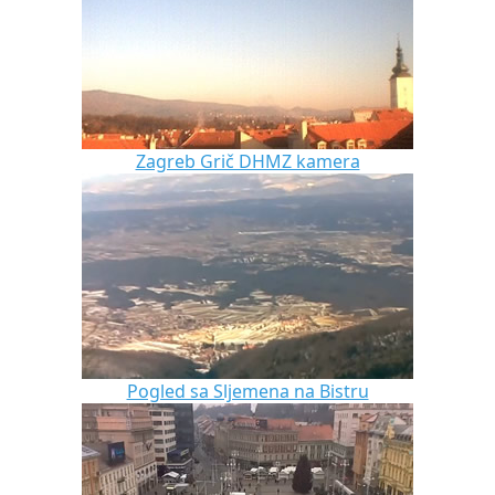
Zagreb Grič DHMZ kamera
Pogled sa Sljemena na Bistru