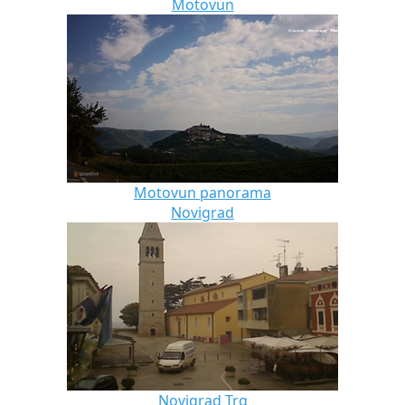
Motovun
Motovun panorama
Novigrad
Novigrad Trg