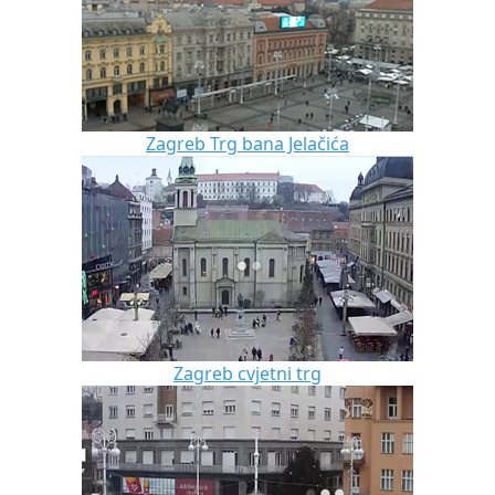
Zagreb Trg bana Jelačića
Zagreb cvjetni trg