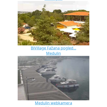
BiVillage Fažana pogled...
Medulin
Medulin webkamera