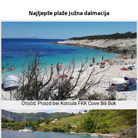
Najljepše plaže Južna dalmacija
Otočić Proizd bei Korcula FKK Cove Bili Bok