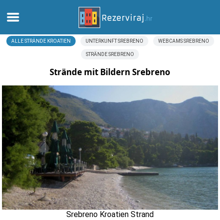
ALLE STRÄNDE KROATIEN
UNTERKUNFT SREBRENO
WEBCAMS SREBRENO
Zuhause
STRÄNDE SREBRENO
Apartments
Strände mit Bildern Srebreno
Touristeninformation
Strände
webcams
Treffen Sie Kroatien
museen
Srebreno Kroatien Strand