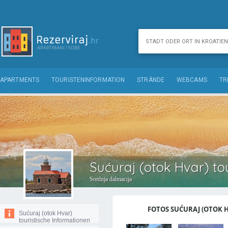
APARTMENTS
TOURISTENINFORMATION
STRÄNDE
WEBCAMS
TR
Sućuraj (otok Hvar) to
Srednja dalmacija
FOTOS SUĆURAJ (OTOK HV
Sućuraj (otok Hvar)
touristische Informationen