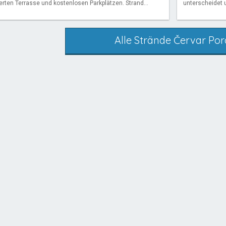
erten Terrasse und kostenlosen Parkplätzen. Strand...
unterscheidet u
Alle Strände Červar Por