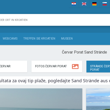
WEBCAMS
TREFFEN SIE KROATIEN
MUSEEN
Červar Porat Sand Strände
ČERVAR
FOTOS ČERVAR PORAT
STRÄNDE ČER
PORAT
ltata za ovaj tip plaže, pogledajte Sand Strände aus