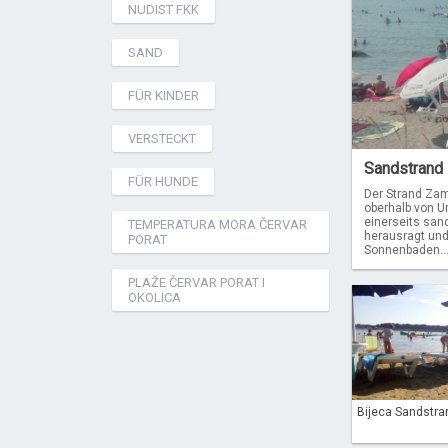
NUDIST FKK
SAND
FÜR KINDER
VERSTECKT
Sandstrand Z
FÜR HUNDE
Der Strand Zamb
oberhalb von U
einerseits san
TEMPERATURA MORA ČERVAR
herausragt und
PORAT
Sonnenbaden..
PLAŽE ČERVAR PORAT I
OKOLICA
Bijeca Sandstra