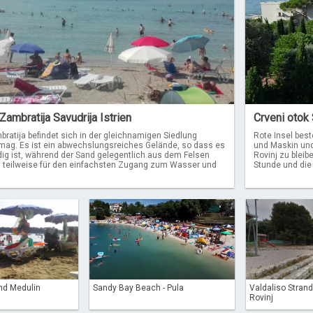
ambratija Savudrija Istrien
Crveni otok
ratija befindet sich in der gleichnamigen Siedlung
Rote Insel bes
mag. Es ist ein abwechslungsreiches Gelände, so dass es
und Maskin und 
dig ist, während der Sand gelegentlich aus dem Felsen
Rovinj zu bleib
 teilweise für den einfachsten Zugang zum Wasser und
Stunde und die 
.
nd Medulin
Sandy Bay Beach - Pula
Valdaliso Strand
Rovinj