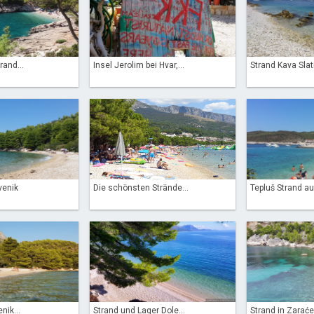
rand...
Insel Jerolim bei Hvar,...
Strand Kava Slat
venik
Die schönsten Strände...
Tepluš Strand auf
nik...
Strand und Lager Dole...
Strand in Zaraće 