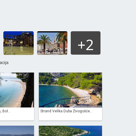
+2
acija
 Bol...
Strand Velika Duba Živogošće...