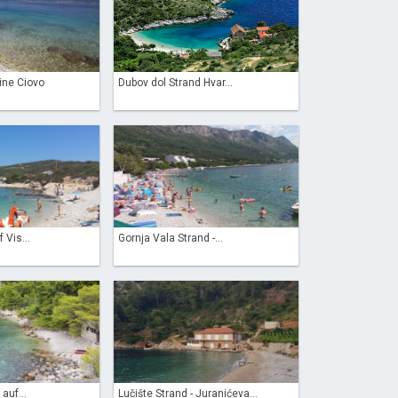
ine Ciovo
Dubov dol Strand Hvar...
 Vis...
Gornja Vala Strand -...
auf...
Lučište Strand - Juranićeva...