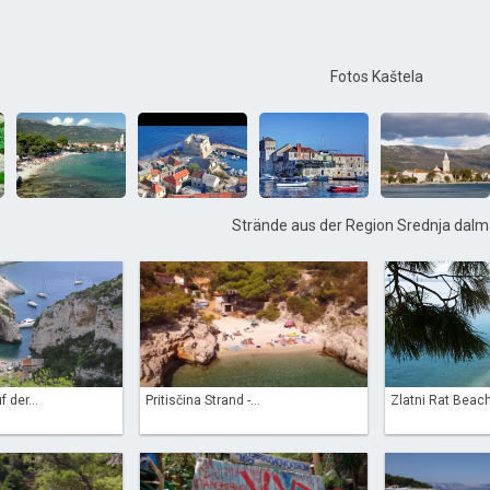
Fotos Kaštela
Strände aus der Region Srednja dalm
 der...
Pritisčina Strand -...
Zlatni Rat Beach,