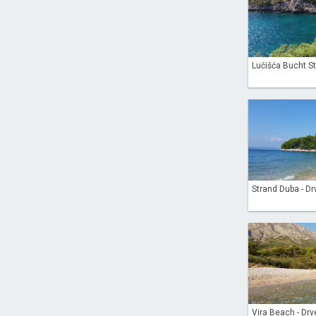
Lučišća Bucht St
Strand Duba - Dr
Vira Beach - Drve