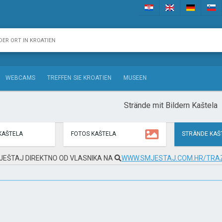
WEBCAMS
TREFFEN SIE KROATIEN
MUSEEN
Strände mit Bildern Kaštela
KAŠTELA
FOTOS KAŠTELA
STRÄNDE KAŠ
JEŠTAJ DIREKTNO OD VLASNIKA NA
WWW.SMJESTAJ.COM.HR/TRAZ