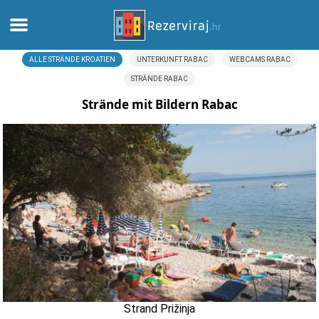
ALLE STRÄNDE KROATIEN
UNTERKUNFT RABAC
WEBCAMS RABAC
Zuhause
STRÄNDE RABAC
Apartments
Strände mit Bildern Rabac
Touristeninformation
Strände
webcams
Treffen Sie Kroatien
museen
Strand Prižinja