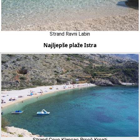
Strand Ravni Labin
Najljepše plaže Istra
Strand Cove Klancac Brseč Kroati