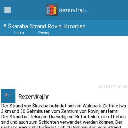
Zuhause
# Škaraba Strand Rovinj Kroatien
Istra
Rovinj
Apartments
Touristeninformation
Strände
webcams
23.01.2017. 21:58
Rezerviraj.hr
Treffen Sie Kroatien
Der Strand von Škaraba befindet sich im Waldpark Zlatni, etwa
3 km und 30 Gehminuten vom Zentrum von Rovinj entfernt.
Der Strand ist felsig und kieselig mit Betonteilen, die oft eben
museen
sind und auch zum Schichten verwendet werden können. Der
nächste Parkplatz befindet sich 10 Gehminuten vom Strand