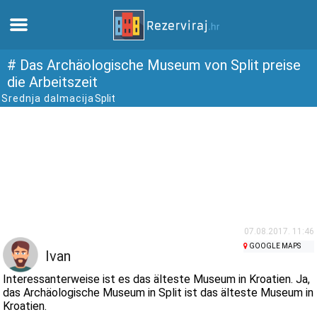
Zuhause
# Das Archäologische Museum von Split preise
die Arbeitszeit
Srednja dalmacija
Split
Apartments
Touristeninformation
Strände
webcams
07.08.2017. 11:46
GOOGLE MAPS
Treffen Sie Kroatien
Ivan
Interessanterweise ist es das älteste Museum in Kroatien. Ja,
museen
das Archäologische Museum in Split ist das älteste Museum in
Kroatien.