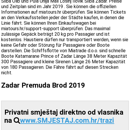
Silba Olib und Pula Unija Mali Lošinj Ilovik Silba Zadar. Preise
und Zeitplan sind im Jahr 2019 . Sie können die offiziellen
Informationen auf miatours.hr überprüfen. Sie können Tickets
an den Verkaufsstellen jeder der Städte kaufen, in denen die
Linie fährt. Sie können Ihren Einkaufswagen bei
miatours.hr/support-support überprüfen. Das maximal
zulässige Gepäck beträgt 20 kg pro Passagier und ist
kostenlos. Haustiere dürfen nur transportiert werden, wenn sie
keine Gefahr oder Störung für Passagiere oder Boote
darstellen. Die Schiffsflotte von Miatrade d.o.o. sind schnelle
Boote Katamarane Prince of Zadar Länge 38 Meter Kapazität
300 Passagiere und kleine Sirenen Länge 26 Meter Kapazität
von 180 Passagieren. Die Fähre fährt auf diesen Strecken
nicht.
Zadar Premuda Brod 2019
Privatni smještaj direktno od vlasnika
na
www.SMJESTAJ.com.hr/trazi