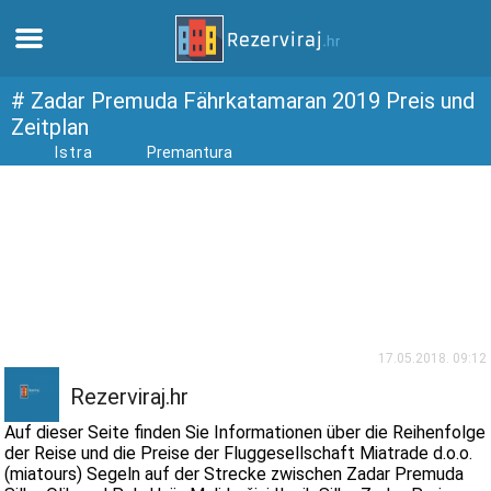
Zuhause
# Zadar Premuda Fährkatamaran 2019 Preis und
Zeitplan
Istra
Premantura
Apartments
Touristeninformation
Strände
webcams
17.05.2018. 09:12
Treffen Sie Kroatien
Rezerviraj.hr
Auf dieser Seite finden Sie Informationen über die Reihenfolge
museen
der Reise und die Preise der Fluggesellschaft Miatrade d.o.o.
(miatours) Segeln auf der Strecke zwischen Zadar Premuda