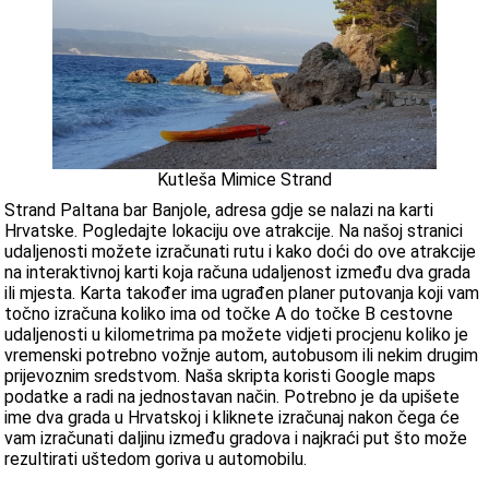
Kutleša Mimice Strand
Strand Paltana bar Banjole, adresa gdje se nalazi na karti
Hrvatske. Pogledajte lokaciju ove atrakcije. Na našoj stranici
udaljenosti možete izračunati rutu i kako doći do ove atrakcije
na interaktivnoj karti koja računa udaljenost između dva grada
ili mjesta. Karta također ima ugrađen planer putovanja koji vam
točno izračuna koliko ima od točke A do točke B cestovne
udaljenosti u kilometrima pa možete vidjeti procjenu koliko je
vremenski potrebno vožnje autom, autobusom ili nekim drugim
prijevoznim sredstvom. Naša skripta koristi Google maps
podatke a radi na jednostavan način. Potrebno je da upišete
ime dva grada u Hrvatskoj i kliknete izračunaj nakon čega će
vam izračunati daljinu između gradova i najkraći put što može
rezultirati uštedom goriva u automobilu.