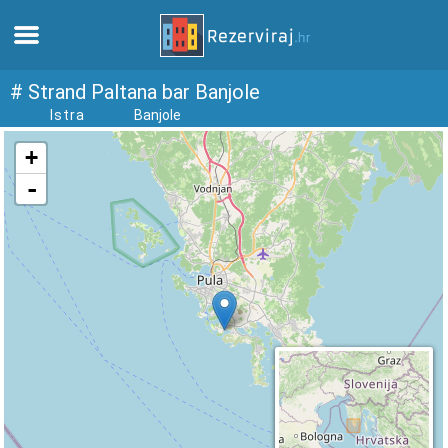
Zuhause
# Strand Paltana bar Banjole
Istra
Banjole
Apartments
Touristeninformation
Strände
webcams
Treffen Sie Kroatien
museen