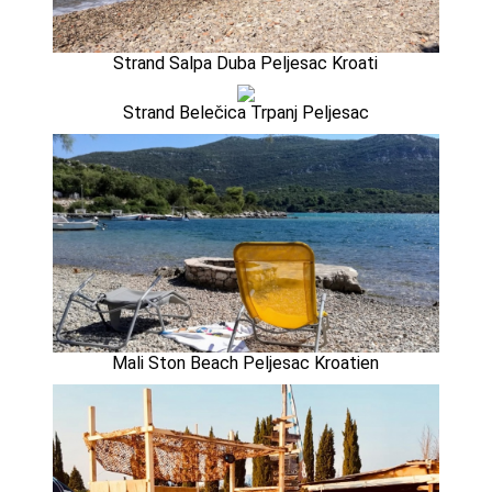
Strand Salpa Duba Peljesac Kroati
Strand Belečica Trpanj Peljesac
Mali Ston Beach Peljesac Kroatien