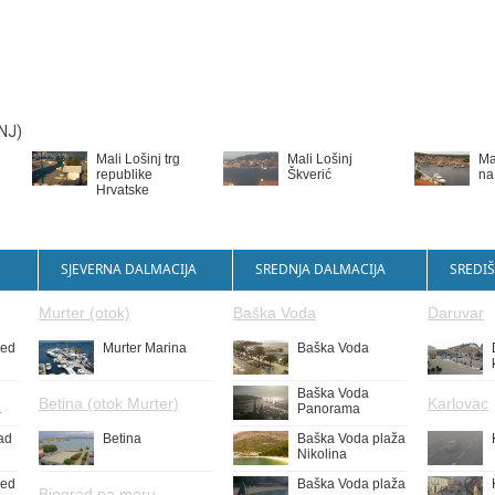
NJ)
Mali Lošinj trg
Mali Lošinj
Ma
republike
Škverić
na
Hrvatske
SJEVERNA DALMACIJA
SREDNJA DALMACIJA
SREDIŠ
Murter (otok)
Baška Voda
Daruvar
led
Murter Marina
Baška Voda
Baška Voda
Betina (otok Murter)
Karlovac
a
Panorama
ad
Betina
Baška Voda plaža
Nikolina
led
Baška Voda plaža
Biograd na moru