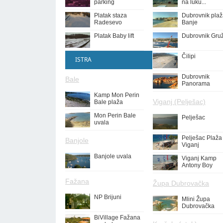
parking
na luku...
Platak staza
Dubrovnik pla
Radesevo
Banje
Platak Baby lift
Dubrovnik Gru
Čilipi
ISTRA
Dubrovnik
Bale
Panorama
Kamp Mon Perin
Viganj (Pelješac)
Bale plaža
Mon Perin Bale
Pelješac
uvala
Pelješac Plaža
Banjole
Viganj
Banjole uvala
Viganj Kamp
Antony Boy
Fažana
Župa Dubrovačka
NP Brijuni
Mlini Župa
Dubrovačka
BiVillage Fažana