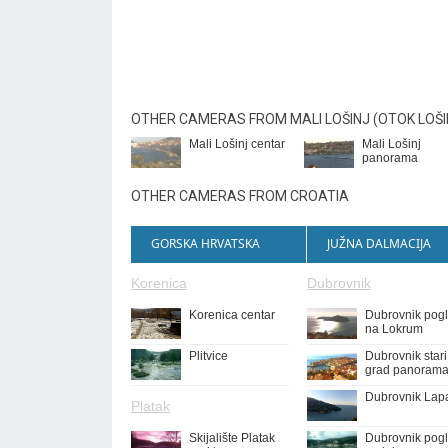
OTHER CAMERAS FROM MALI LOŠINJ (OTOK LOŠI
Mali Lošinj centar
Mali Lošinj
panorama
OTHER CAMERAS FROM CROATIA
GORSKA HRVATSKA
JUŽNA DALMACIJA
Korenica
Dubrovnik
Korenica centar
Dubrovnik pog
na Lokrum
Plitvice
Dubrovnik stari
grad panoram
Dubrovnik Lap
Platak
Skijalište Platak
Dubrovnik pog