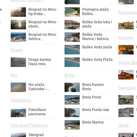
ža
Biograd na Moru -
Promajna plaža
Koprivnic
trg kralja...
Baška...
ž
Biograd na Moru -
Baška Voda luka i
obala...
plaža
Biograd na Moru
Baška Voda
Krapina
šetnica...
Marina i šetnica
Baška Voda plaža
Drage
Drage kamep
Baška Voda Plaža
Marija Bis
Oaza mira
Nin
Brela
Nin plaža
Brela Kamen
Samobor
Sabunike –...
Brela
Brela Porat
Pakoštane
Pakoštane
Brela Punta rata
panorama
Brela Marina
Starigrad Paklenica
Sisak
Starigrad