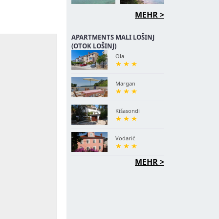
MEHR >
APARTMENTS MALI LOŠINJ
(OTOK LOŠINJ)
Ola
Margan
Kišasondi
Vodarić
MEHR >