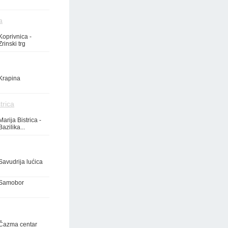
a
Koprivnica -
Zrinski trg
Krapina
trica
Marija Bistrica -
Bazilika...
Savudrija lućica
Samobor
Čazma centar