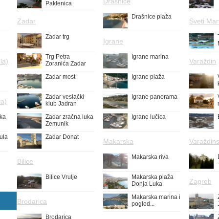
Drašnice
Paklenica
Drašnice plaža
Zadar
Sveti Mar
Zadar trg
Igrane
Trg Petra
Igrane marina
la)
Varaždin
Zoranića Zadar
Zadar most
Igrane plaža
Zadar veslački
Igrane panorama
la)
klub Jadran
uka
Zadar zračna luka
Igrane lučica
Zemunik
ula
Zadar Donat
Makarska
Varaždins
Makarska riva
Bilice
Bilice Vrulje
Makarska plaža
Zagreb
Donja Luka
Makarska marina i
Brodarica
pogled...
Brodarica