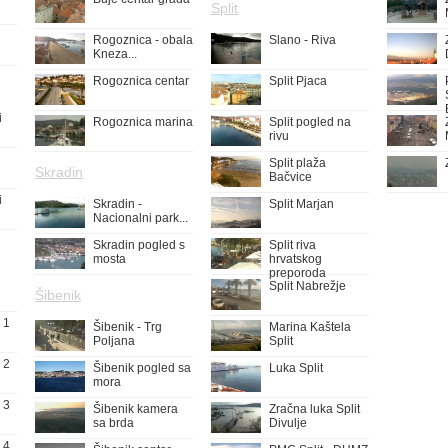
Split
Rogoznica - obala
Slano - Riva
Kneza...
Rogoznica centar
Split Pjaca
i
Rogoznica marina
Split pogled na
rivu
Split plaža
Skradin
Bačvice
i
Skradin -
Split Marjan
Nacionalni park...
Skradin pogled s
Split riva
mosta
hrvatskog
preporoda
Split Nabrežje
Šibenik
 1
Šibenik - Trg
Marina Kaštela
Poljana
Split
 2
Šibenik pogled sa
Luka Split
mora
 3
Šibenik kamera
Zračna luka Split
sa brda
Divulje
 4