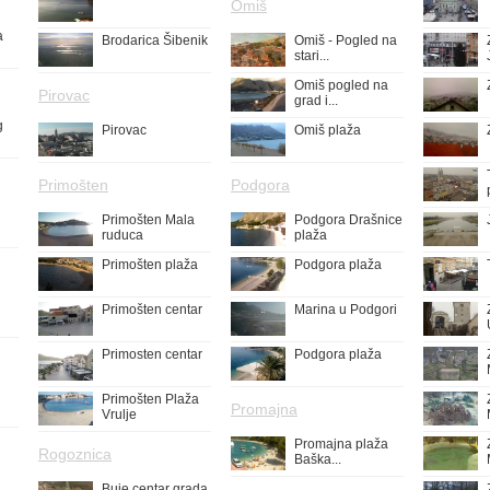
Omiš
a
Brodarica Šibenik
Omiš - Pogled na
stari...
Omiš pogled na
Pirovac
grad i...
g
Pirovac
Omiš plaža
Primošten
Podgora
Primošten Mala
Podgora Drašnice
ruduca
plaža
Primošten plaža
Podgora plaža
Primošten centar
Marina u Podgori
Primosten centar
Podgora plaža
Primošten Plaža
Promajna
Vrulje
Promajna plaža
Rogoznica
Baška...
Buje centar grada