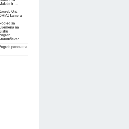
Maksimir -...
Zagreb Grič
DHMZ kamera
Pogled sa
Sljemena na
Bistru
Zagreb
Manduševac
Zagreb panorama