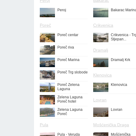
Peroj
Bakarac
Peroj
Bakarac Marin
Poreč
Crikvenica
Poreč centar
Crikvenica - Tr
Stjepan...
Poreč riva
Dramalj
Poreč Marina
Dramalj Krk
Poreč Trg slobode
Klenovica
Poreč Zelena
Klenovica
Laguna
Zelena Laguna
Lovran
Poreč hotel
Zelena Laguna
Lovran
Poreč
Pula
Mošćenička Draga
Pula - Veruda
Mošćenička