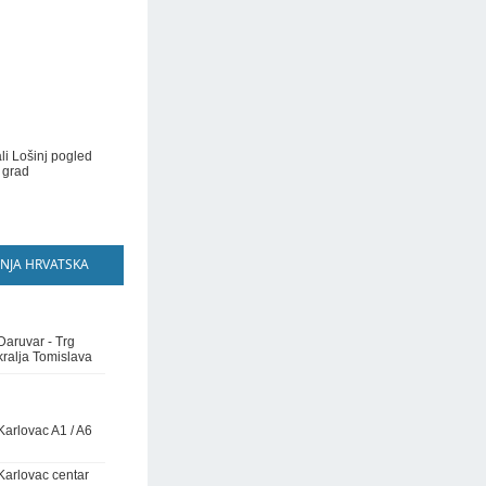
li Lošinj pogled
 grad
NJA HRVATSKA
Daruvar - Trg
kralja Tomislava
Karlovac A1 / A6
Karlovac centar