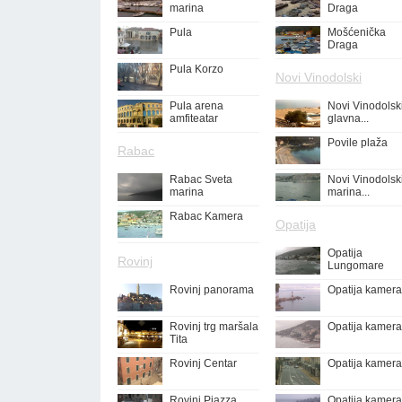
marina
Draga
Pula
Mošćenička
Draga
Pula Korzo
Novi Vinodolski
Pula arena
Novi Vinodolsk
amfiteatar
glavna...
Povile plaža
Rabac
Rabac Sveta
Novi Vinodolsk
marina
marina...
Rabac Kamera
Opatija
Opatija
Rovinj
Lungomare
Rovinj panorama
Opatija kamera
Rovinj trg maršala
Opatija kamera
Tita
Rovinj Centar
Opatija kamera
Rovinj Piazza
Opatija kamera