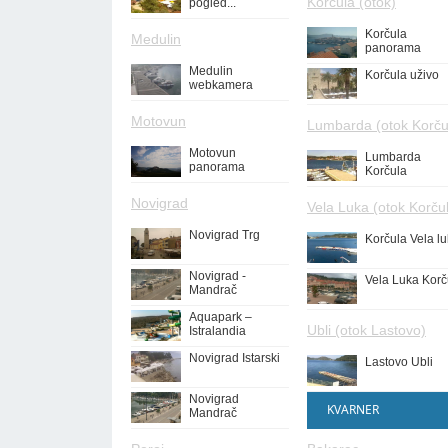
Korčula (otok)
pogled...
Korčula
Medulin
panorama
Medulin
Korčula uživo
webkamera
Motovun
Lumbarda (otok Korču
Motovun
Lumbarda
panorama
Korčula
Novigrad
Vela Luka (otok Korču
Novigrad Trg
Korčula Vela l
Novigrad -
Vela Luka Korč
Mandrač
Aquapark –
Ubli (otok Lastovo)
Istralandia
Novigrad Istarski
Lastovo Ubli
Novigrad
KVARNER
Mandrač