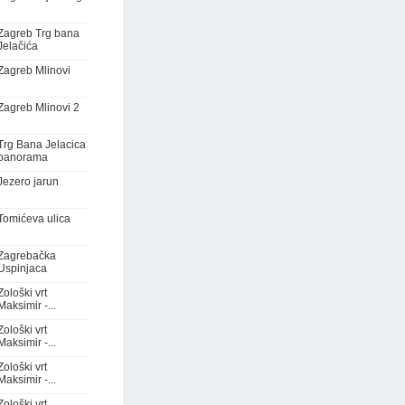
Zagreb Trg bana
Jelačića
Zagreb Mlinovi
Zagreb Mlinovi 2
Trg Bana Jelacica
panorama
Jezero jarun
Tomićeva ulica
Zagrebačka
Uspinjaca
Zološki vrt
Maksimir -...
Zološki vrt
Maksimir -...
Zološki vrt
Maksimir -...
Zološki vrt