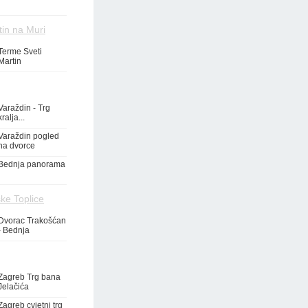
tin na Muri
Terme Sveti
Martin
Varaždin - Trg
kralja...
Varaždin pogled
na dvorce
Bednja panorama
ke Toplice
Dvorac Trakošćan
- Bednja
Zagreb Trg bana
Jelačića
Zagreb cvjetni trg