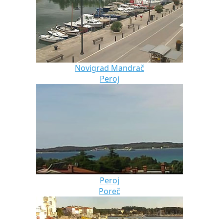
Novigrad Mandrač
Peroj
Peroj
Poreč