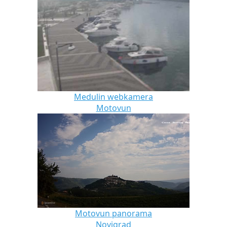
Medulin webkamera
Motovun
Motovun panorama
Novigrad