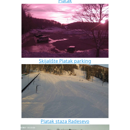
Platak
Skijalište Platak parking
Platak staza Radesevo