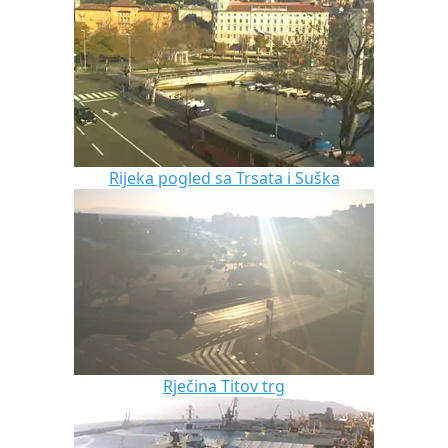
Rijeka pogled sa Trsata i Suška
Rječina Titov trg