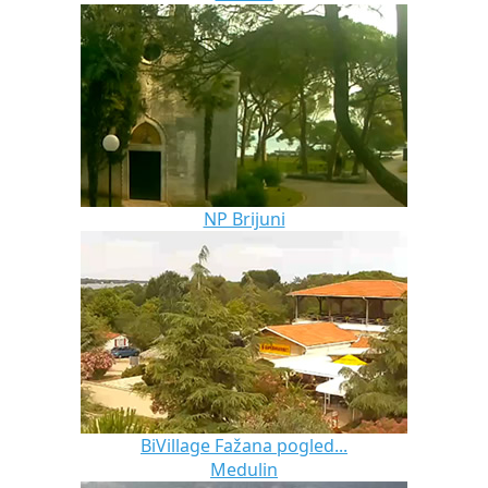
NP Brijuni
BiVillage Fažana pogled...
Medulin