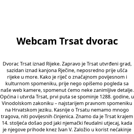
Webcam Trsat dvorac
Dvorac Trsat iznad Rijeke. Zapravo je Trsat utvrđeni grad,
sazidan iznad kanjona Rječine, neposredno prije ušća
rijeke u more. Kako je riječ o značajnom povijesnom i
kulturnom spomeniku, prije nego opišemo pogleda sa
naše web kamere, spomenut ćemo neke zanimljive detalje.
Općina i utvrda Trsat, prvi puta se spominje 1288. godine, u
Vinodolskom zakoniku – najstarijem pravnom spomeniku
na Hrvatskom jeziku. Kasnije o Trsatu nemamo mnogo
tragova, niti povijesnih činjenica. Znamo da je Trsat krajem
14. stoljeća došao pod jaki njemački feudalni utjecaj, kada
je njegove prihode knez Ivan V. Založio u korist nećakinje