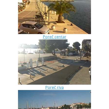
Poreč centar
Poreč riva